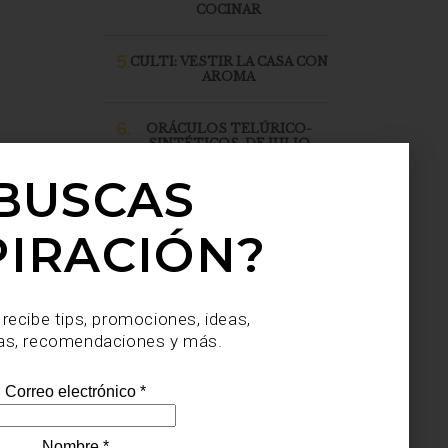
COCINAR
5.
CULTI: VESTIR LA CASA CON
AROMA
6.
ORÁCULOS TELÚRICO-
SINTÉTICOS, DE JULIO
SAHAGÚN SÁNCHEZ, LLEGA
A CASA PALACIO SANTA FE
BUSCAS
PIRACIÓN?
 recibe tips, promociones, ideas,
as, recomendaciones y más.