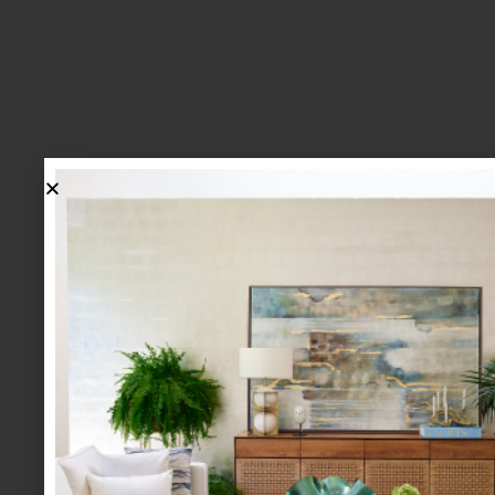
lo más nuevo
1.
BIENVENIDA, ZASH: UNA
NUEVA MANERA DE VIVIR
LA MESA LLEGA A CASA
PALACIO.
mesa y cocina
august 05 2026