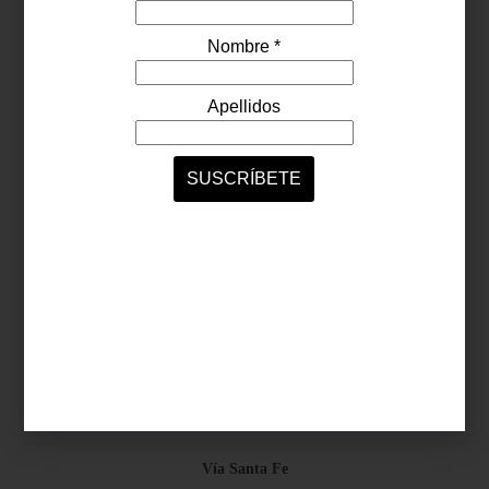
Síguenos...
SERVICIOS ONLINE
Contacto
Nosotros
Colaboradores
Archivo
Ligas
Antara Fashion Hall
Ejército Nacional 843-B, Col. Granada, México D.F.
Horario: D-J 11:00 a 20:00 / V-S 11:00 a 21:00
Vía Santa Fe