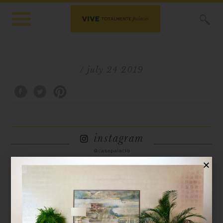
X
/ july 24 2019