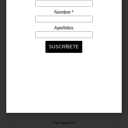
Síguenos...
SERVICIOS ONLINE
Contacto
Nosotros
Colaboradores
Archivo
Ligas
Antara Fashion Hall
Ejército Nacional 843-B, Col. Granada, México D.F.
Horario: D-J 11:00 a 20:00 / V-S 11:00 a 21:00
Vía Santa Fe