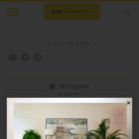
X
/ may 02 2019