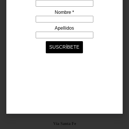
Síguenos...
SERVICIOS ONLINE
Contacto
Nosotros
Colaboradores
Archivo
Ligas
Antara Fashion Hall
Ejército Nacional 843-B, Col. Granada, México D.F.
Horario: D-J 11:00 a 20:00 / V-S 11:00 a 21:00
Vía Santa Fe