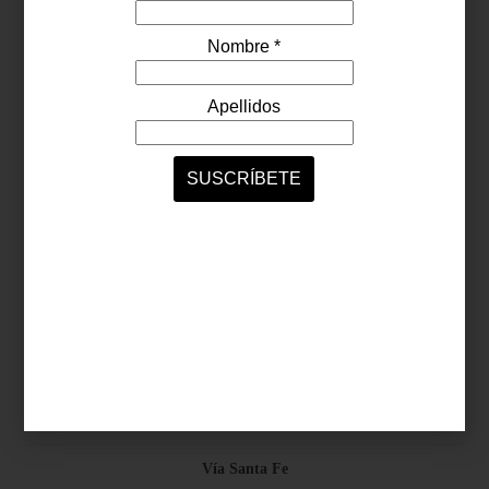
Síguenos...
SERVICIOS ONLINE
Contacto
Nosotros
Colaboradores
Archivo
Ligas
Antara Fashion Hall
Ejército Nacional 843-B, Col. Granada, México D.F.
Horario: D-J 11:00 a 20:00 / V-S 11:00 a 21:00
Vía Santa Fe