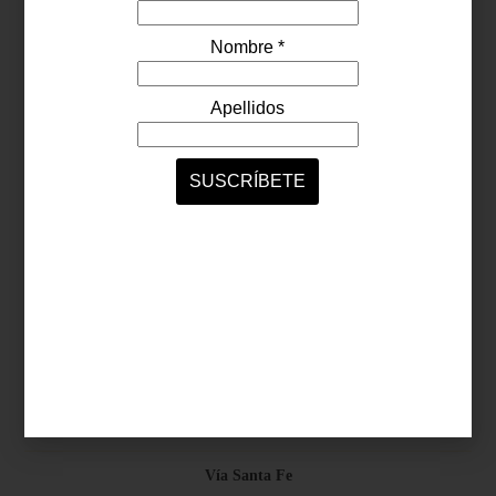
Síguenos...
SERVICIOS ONLINE
Contacto
Nosotros
Colaboradores
Archivo
Ligas
Antara Fashion Hall
Ejército Nacional 843-B, Col. Granada, México D.F.
Horario: D-J 11:00 a 20:00 / V-S 11:00 a 21:00
Vía Santa Fe