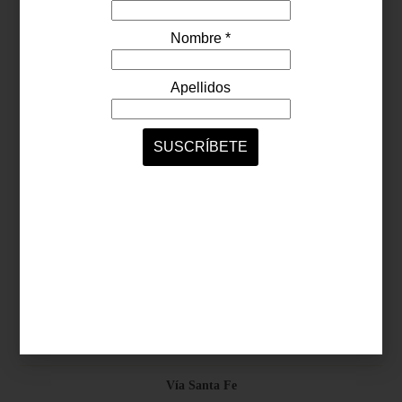
Síguenos...
SERVICIOS ONLINE
Contacto
Nosotros
Colaboradores
Archivo
Ligas
Antara Fashion Hall
Ejército Nacional 843-B, Col. Granada, México D.F.
Horario: D-J 11:00 a 20:00 / V-S 11:00 a 21:00
Vía Santa Fe