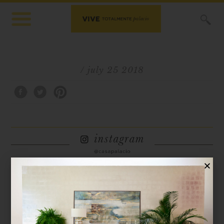
X
/ july 25 2018