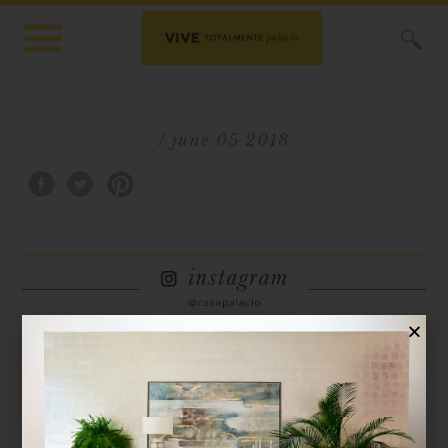
X
/ june 05 2018