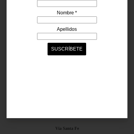
Síguenos...
SERVICIOS ONLINE
Contacto
Nosotros
Colaboradores
Archivo
Ligas
Antara Fashion Hall
Ejército Nacional 843-B, Col. Granada, México D.F.
Horario: D-J 11:00 a 20:00 / V-S 11:00 a 21:00
Vía Santa Fe