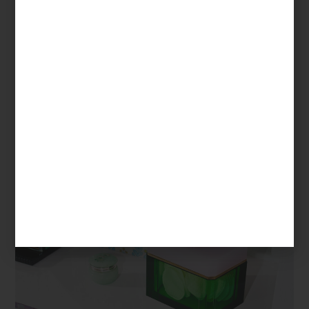
Candelabro
Harcourt
de Baccarat