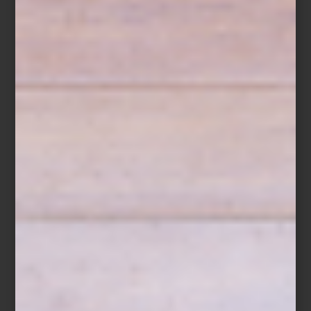
Chic Stays
Para quienes buscan una mirada más íntima al lujo, títulos como
The Luxury Collection: Hotel Secrets
revelan detalles, historias y
consejos de algunos de los hoteles más exclusivos del planeta,
convirtiéndose en guías aspiracionales para futuras escapadas.