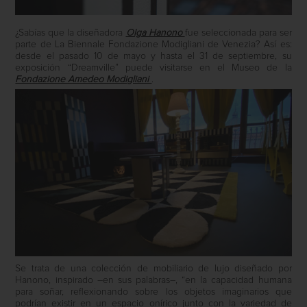
¿Sabías que la diseñadora
Olga Hanono
fue seleccionada para ser
parte de La Biennale Fondazione Modigliani de Venezia? Así es:
desde el pasado 10 de mayo y hasta el 31 de septiembre, su
exposición “Dreamville” puede visitarse en el Museo de la
Fondazione Amedeo Modigliani
.
Se trata de una colección de mobiliario de lujo diseñado por
Hanono, inspirado –en sus palabras–, “en la capacidad humana
para soñar, reflexionando sobre los objetos imaginarios que
podrían existir en un espacio onírico junto con la variedad de