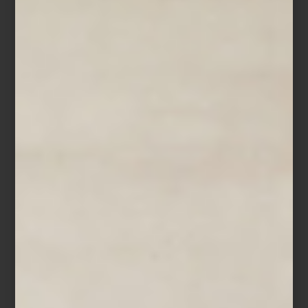
Kyoto Serenity
Pero viajar también puede comenzar desde casa. Los libros de
Assouline convierten destinos en atmósferas: las calles de
Londres, los cafés de París, la intensidad visual de Nápoles, el
espíritu libre de Ibiza o la serenidad de Kyoto. Jaipur, Islandia o
Punta del Este aparecen entre fotografías, arquitectura, paisajes y
escenas capaces de despertar el deseo de partir, incluso desde
una sala o una mesa de centro.