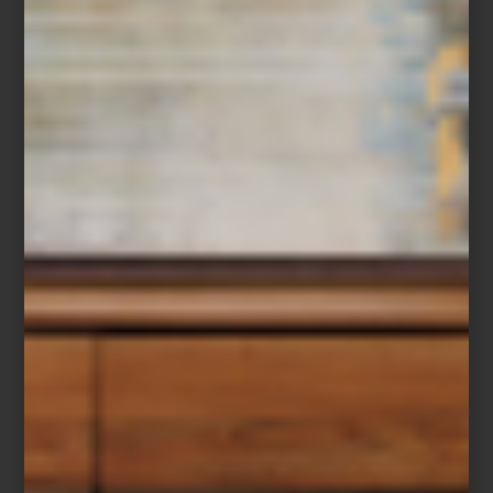
Con la llegada de
Día de Sant Jordi
, la celebración del libro y la
rosa se convierte en una invitación a regalar historias que inspiran
y nos transportan. En este espíritu,
la editorial
Assouline
propone
una forma única de viajar:
travelling without moving
. Sus libros se
convierten en ventanas a destinos, estilos de vida y universos
estéticos cuidadosamente curados.