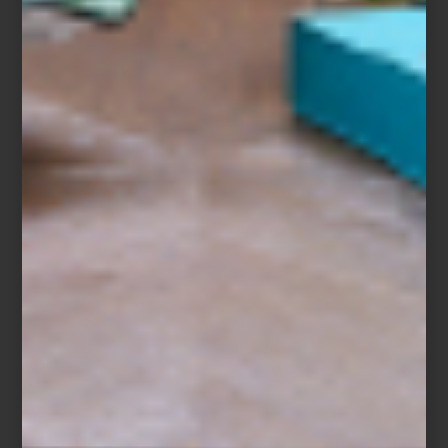
Hamptons Private
Gstaad Glam
Desde la sofisticación relajada de
los Hamptons
hasta el encanto
alpino de
Gstaad
, pasando por la energía vibrante de
Punta del
Este
, el glamour de
St. Tropez
o la belleza atemporal de la
Costa
Amalfitana
, cada título invita a descubrir lugares icónicos a través
de su arquitectura, cultura y diseño.