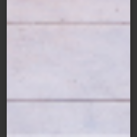
The Luxury Collection: Hotel Secrets
The Luxury Collection: Hotel Secrets
Este 23 de abril, celebra la tradición regalando algo más que un
libro: regala inspiración, diseño y sueños por descubrir. Encuentra
estas y otras ediciones en nuestras bibliotecas de El Palacio de
Hierro Antara y El Palacio de Hierro Santa Fe, y sorprende con un
detalle que trasciende el tiempo.