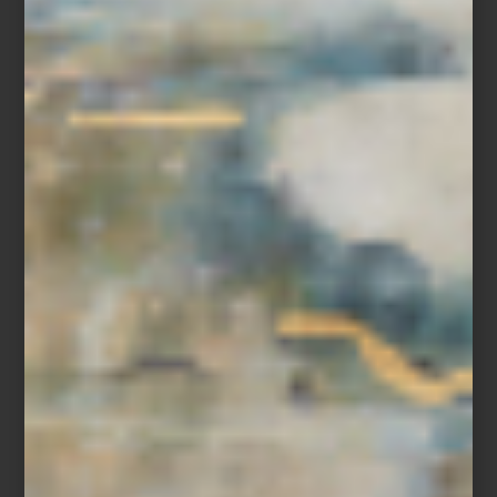
Alula Ever
Visita
Viajes Palacio
en Casa Palacio Antara y Santa Fe para
descubrir experiencias curadas alrededor del mundo y explora la
selección de libros de
Assouline
para seguir viajando, incluso
desde casa.
inspiración
/ april 21 2026
LIBROS QUE INSPIRAN VIAJES:
EL UNIVERSO ASSOULINE
Save