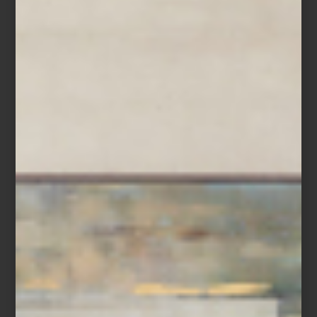
Formada con el maestro textil Josep Grau-Garriga, supo unir
tradición y vanguardia, creando piezas que hilan lo íntimo y lo
colectivo. La tierra, en su obra, es cicatriz pero también refugio.
Coproducida con el
MUAC (UNAM)
, la exposición viajará a México
en otoño, reforzando el puente que Marta Palau tendió entre
culturas.