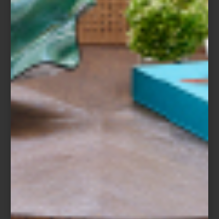
El Museo Universitario de Arte Contemporáneo (MUAC), ubicado
dentro del icónico Centro Cultural Universitario de la UNAM,
presenta una nueva exposición que invita a recorrer cinco
décadas de trayectoria artística de
Magali Lara
, una figura clave
del arte contemporáneo en México.
La muestra, titulada
Cinco décadas en espiral
, no sigue un orden
cronológico tradicional. En cambio, propone una lectura inversa:
inicia con dos murales realizados especialmente para esta
exposición y, a partir de ahí, retrocede en el tiempo hasta llegar a
los primeros dibujos de Lara en los años 70. Esta estructura —que
remite a una espiral— permite descubrir cómo su obra ha ido
construyendo un lenguaje visual íntimo, explorando temas como
el cuerpo, la escritura, el paisaje y las emociones desde una
perspectiva profundamente personal y feminista.