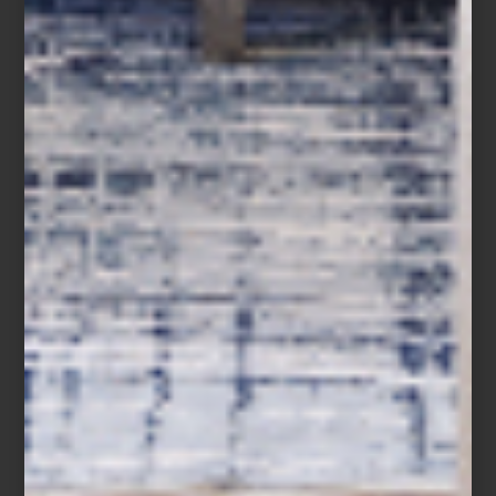
Magali Lara: Cinco décadas en espiral
Museo Universitario de Arte Contemporáneo (MUAC)
, Centro Cultural
Universitario, UNAM, Insurgentes Sur 3000, Ciudad de México
Del 5 de abril al 19 de octubre de 2025
arte y cultura
/ june 18 2025
ARTE EN CASA DEL LAGO
Save