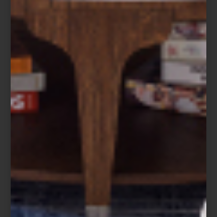
El recorrido atraviesa distintos soportes: dibujo, pintura, tapices,
libros de artista, cerámica, animación y más. En cada uno, Lara
experimenta con el espacio, el color y el gesto, generando un
diálogo entre técnica, forma y afecto.
No sólo es una de nuestras artistas favoritas en Casa Palacio,
también nos encanta el Centro Cultural Universitario y sus
fantásticos ejemplos de arquitectura brutalista. Y ya, para
redondear la experiencia, recomendamos visitar el Espacio
Escultórico a tan solo unos pasos.