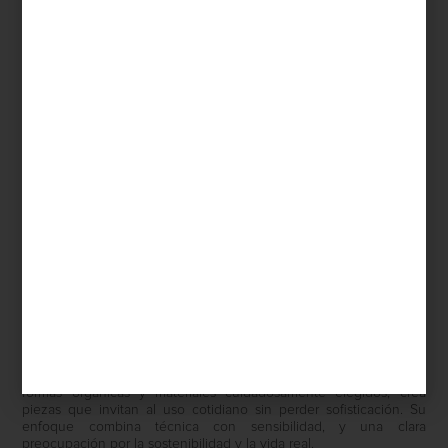
Urquiola ha sabido desarrollar una visión propia: su diseño es
emocional, innovador y profundamente humano. A través de
formas orgánicas y materiales cuidadosamente elegidos, crea
piezas que invitan al uso cotidiano sin perder sofisticación. Su
enfoque combina técnica con sensibilidad, y una clara
preocupación por la sostenibilidad y la vida real.