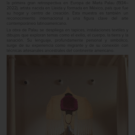
la primera gran retrospectiva en Europa de Marta Palau (1934–
2022), artista nacida en Lleida y formada en México, país que fue
su hogar y centro de creación. Esta muestra es también un
reconocimiento internacional a una figura clave del arte
contemporáneo latinoamericano.
La obra de Palau se despliega en tapices, instalaciones textiles y
dibujos que exploran temas como el exilio, el cuerpo, la tierra y la
sanación. Su lenguaje, profundamente personal y simbólico,
surge de su experiencia como migrante y de su conexión con
técnicas artesanales ancestrales del continente americano.