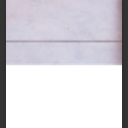
En este gran lugar se presenta la exposición
Conocer el mundo
con la boca, sin que te piquen las espinas
, organizada por
Colección FEMSA y Casa del Lago. Lejos de tratarse de una
muestra tradicional sobre alimentos, esta exhibición propone una
mirada lúdica, crítica y sensorial a lo que comemos, cómo lo
hacemos y lo que eso dice de nosotros.