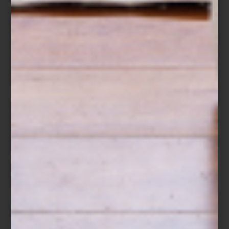
Ubicada en la Primera Sección del Bosque de Chapultepec, la
Casa del Lago
Juan José Arreola
es uno de los espacios
culturales más emblemáticos de la Ciudad de México. Construida
a principios del siglo XX, su arquitectura de estilo ecléctico con
detalles afrancesados refleja la estética porfiriana de la época.
Desde sus terrazas y ventanales, se pueden observar tanto el
lago como el impactante
skyline
urbano. Caminar hasta ahí es un
paseo que combina naturaleza, historia y cultura.