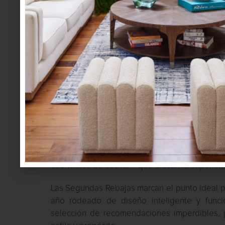
El inicio del año invita a replantear la forma en
que realmente suma bienestar. Las Segundas
para transformar esos propósitos en decisione
Es ahora cuando el hogar pide pequeños y gra
un sillón que redefina la sala, una nueva pa
combine tecnología y diseño. También es el m
esenciales de cocina— que elevan la experienci
Las Segundas Rebajas marcan el punto ideal pa
año rodeado de diseño inteligente y funcion
selección de recomendaciones imperdibles, 