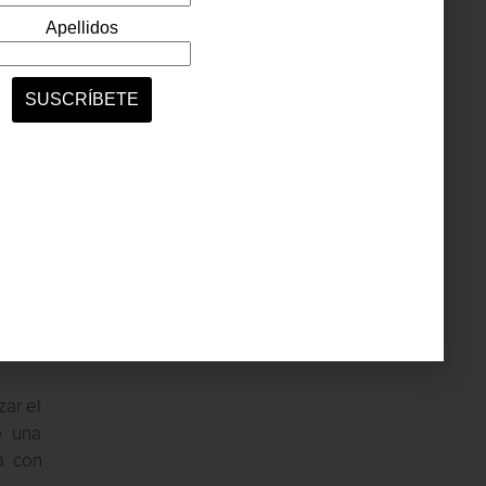
quello
nidad
bajo,
o que
rtos,
ar el
o una
a con