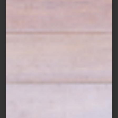
St. Tropez Soleil
Amalfi Coast
A esto se suma
Chic Stays
, una selección de alojamientos
extraordinarios alrededor del mundo, así como ediciones que
reúnen destinos elegidos por grandes personalidades.