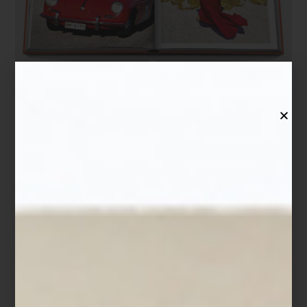
Experiencias hechas a la medida
Hay viajes que comienan mucho antes del aeropuerto. Empiezan
al descubrir un hotel improbable en medio del desierto, una ruta
en tren entre paisajes remotos o la promesa de una cena frente al
mar en alguna ciudad que aún no conocemos. En Casa Palacio,
esa idea del viaje toma forma a través de Viajes Palacio, una
sección dedicada a experiencias diseñadas con la misma
sensibilidad curatorial que define a la tienda.