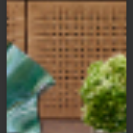
Alula Ever
Visita
Viajes Palacio
en Casa Palacio Antara y Santa Fe para
descubrir experiencias curadas alrededor del mundo y explora la
selección de libros de
Assouline
para seguir viajando, incluso
desde casa.
inspiración
/ april 21 2026
LIBROS QUE INSPIRAN VIAJES:
EL UNIVERSO ASSOULINE
Save