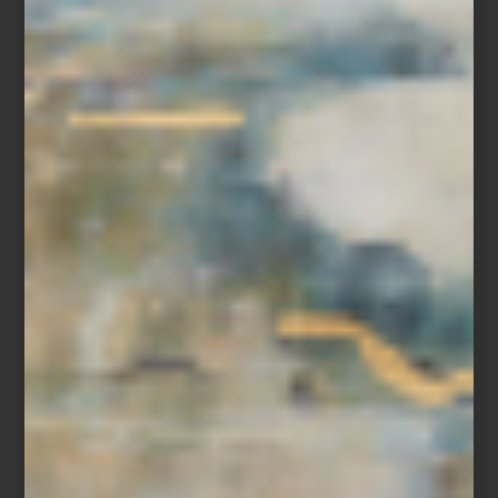
Kyoto Serenity
Pero viajar también puede comenzar desde casa. Los libros de
Assouline convierten destinos en atmósferas: las calles de
Londres, los cafés de París, la intensidad visual de Nápoles, el
espíritu libre de Ibiza o la serenidad de Kyoto. Jaipur, Islandia o
Punta del Este aparecen entre fotografías, arquitectura, paisajes y
escenas capaces de despertar el deseo de partir, incluso desde
una sala o una mesa de centro.