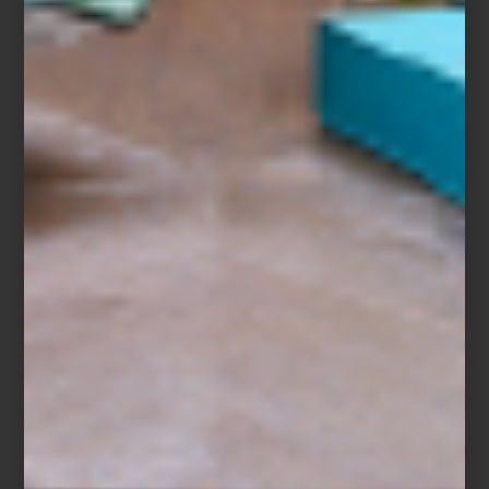
Con la llegada de
Día de Sant Jordi
, la celebración del libro y la
rosa se convierte en una invitación a regalar historias que inspiran
y nos transportan. En este espíritu,
la editorial
Assouline
propone
una forma única de viajar:
travelling without moving
. Sus libros se
convierten en ventanas a destinos, estilos de vida y universos
estéticos cuidadosamente curados.