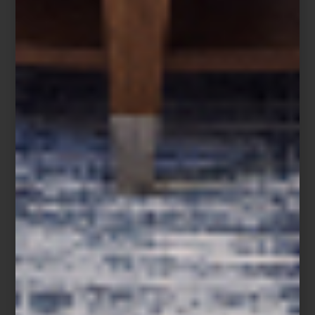
Gstaad Glam
Desde la sofisticación relajada de
los Hamptons
hasta el encanto
alpino de
Gstaad
, pasando por la energía vibrante de
Punta del
Este
, el glamour de
St. Tropez
o la belleza atemporal de la
Costa
Amalfitana
, cada título invita a descubrir lugares icónicos a través
de su arquitectura, cultura y diseño.