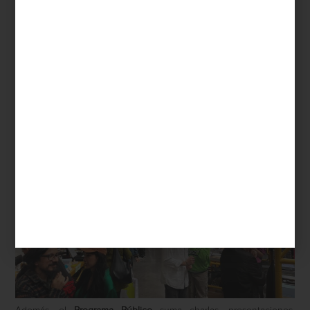
Más de cien editoriales y colectivos presentan libros de arte,
fotografía, pensamiento crítico y, en esta edición, una nueva
sección dedicada a
zines
: publicaciones ágiles, experimentales y
profundamente actuales, reunidas bajo el nombre de
ZINDEX
.