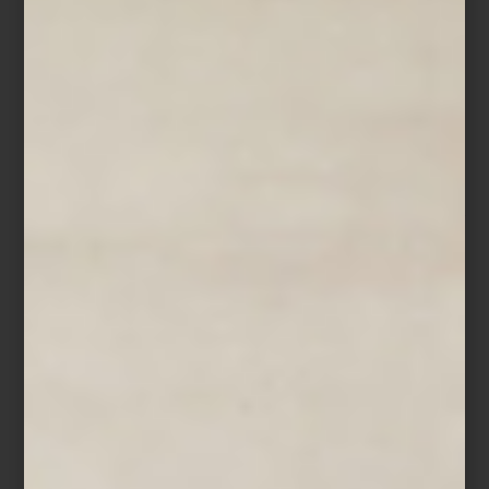
Napoli Amore
Los itinerarios se construyen a la medida: safaris africanos, trenes
legendarios, cruceros, hoteles de lujo y recorridos que privilegian
la experiencia del lugar sobre la velocidad del turismo
convencional. Desde rutas por antiguas haciendas henequeneras
hasta escapadas pensadas alrededor del diseño, la gastronomía o
el bienestar, cada viaje propone una manera distinta de descubrir
el mundo, con atención al detalle y un enfoque profundamente
personalizado.
Algunos destinos empiezan en una página