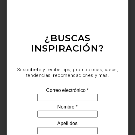
inspiración
/ january 16 2026
¿BUSCAS
INDEX ART BOOK FAIR 2026: EL
INSPIRACIÓN?
PLAN PERFECTO PARA AMANTES
DE LOS LIBROS (Y DEL DISEÑO)
Save
Suscríbete y recibe tips, promociones, ideas,
tendencias, recomendaciones y más.