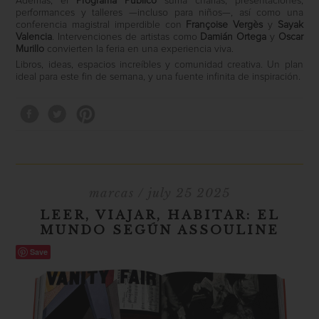
Además, el
Programa Público
suma charlas, presentaciones,
performances y talleres —incluso para niños—, así como una
conferencia magistral imperdible con
Françoise Vergès
y
Sayak
Valencia
. Intervenciones de artistas como
Damián Ortega
y
Oscar
Murillo
convierten la feria en una experiencia viva.
Libros, ideas, espacios increíbles y comunidad creativa. Un plan
ideal para este fin de semana, y una fuente infinita de inspiración.
marcas
/ july 25 2025
LEER, VIAJAR, HABITAR: EL
MUNDO SEGÚN ASSOULINE
Save