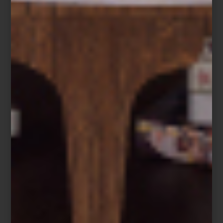
Sala modular
Frogner
de
Liz