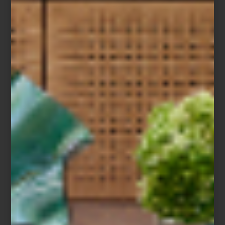
Es el momento de descubrir esa lámpara icónica, el sofá de
ensueño o la batería de cocina perfecta que siempre habías
querido, o que justo necesitabas para hacer de tu casa ese
espacio ideal. Lo mejor del diseño está ahora al alcance de un
clic.
Disfruta de:
Hasta
10% de descuento
en productos seleccionados
Hasta
18 mensualidades sin intereses
con Tarjeta Palacio
Hasta
15 meses sin intereses
con tarjetas bancarias
Puntos triples
en compras desde $6,000
Además, nuestros expertos han curado una selección especial de
productos imprescindibles para transformar cada rincón de tu casa
con buen gusto y personalidad.