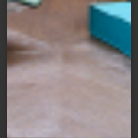
Amplificador JBL AV MA7100
Batería
Modesto
de 4 piezas de
Silit