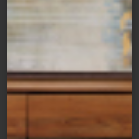
2025
Save
Inicia el
Hot Sale
con estilo. Esta es la oportunidad perfecta para
renovar tus espacios con piezas únicas que combinan diseño,
funcionalidad y elegancia. Desde lo último en tecnología hasta
textiles, mobiliario, vajillas y objetos decorativos, este
Hot Sale
lo
tiene todo para quienes buscan crear un hogar extraordinario.