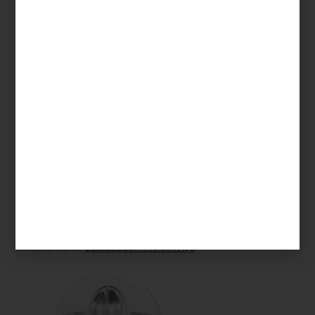
La primavera nos invita a vivir con ligereza, rodearnos de belleza
y disfrutar los pequeños placeres… a disfrutar
la dolce vita
.
Inspirados por ese estilo de vida que celebra el diseño, el arte y
el confort, en
Casa Palacio Santa Fe
te invitamos a disfrutar de
unas noches muy especiales.
Del 24 al 27 de abril, vive las Noches Palacio con beneficios
únicos: hasta 40% de descuento + 18 meses sin intereses con tu
Tarjeta Palacio, o hasta 12 meses con tarjetas bancarias
participantes. Además, al pagar con tu Tarjeta Palacio, obtienes un
20% adicional en monedas y empiezas a pagar en agosto de
2025.
Nuestros interioristas han preparado una selección de piezas que
transformar tu hogar con el espíritu de esta temporada. Una
oportunidad para renovar tu espacio y disfrutar los placeres de la
vida, con el toque distintivo de
Casa Palacio
.
Te esperamos en Casa Palacio Santa Fe. Consulta términos y
condiciones en
elpalaciodehierro.com/tyc