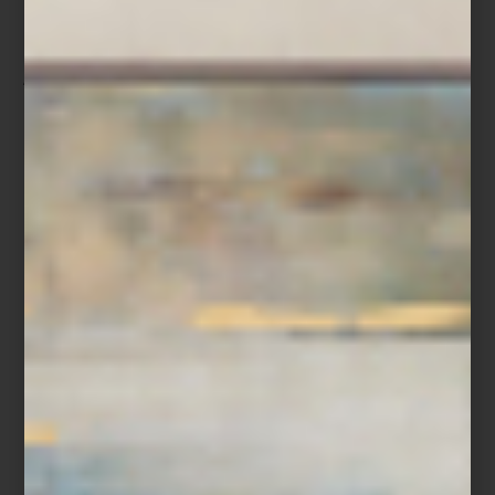
Edición limitada Salzburg 917.
Rojo como la victoria, icónico como el número 23. Esta pieza
rinde homenaje al legendario Porsche 917 KH, ganador de Le
Mans en 1970. Con franjas de competición, detalles en negro
mate y placa numerada, el FAB28 917 Salzburg es una joya del
diseño funcional: una edición limitada a 1,970 unidades, creada
para los amantes de la historia y la precisión.