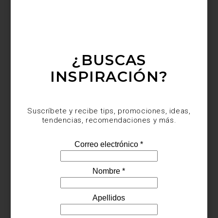
¿BUSCAS
Cava de vinos para 46 botellas de
Cafe
INSPIRACIÓN?
Suscríbete y recibe tips, promociones, ideas,
tendencias, recomendaciones y más.