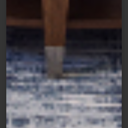
Buró
Oliver
en madera de acacia de
Latiyal
Cafetera automática
Smeg
Hot Sale
, del 26 de mayo al 3 de junio, en Casa Palacio.
*Consulta términos y condiciones en
elpalaciodehierro.com/tyc