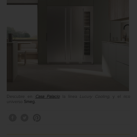
Descubre en
Casa Palacio
la línea
Lucury Cooling
, y el rico
universo
Smeg.