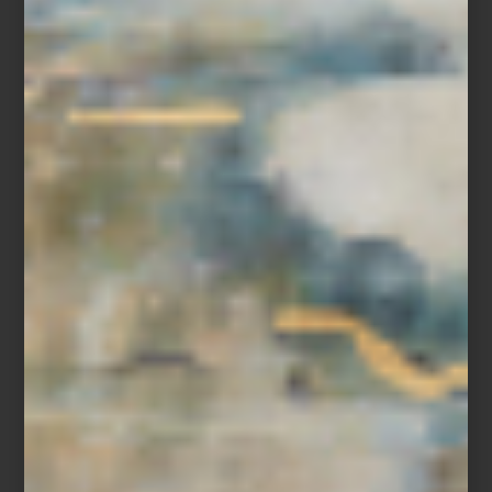
Descubre
Porsche x SMEG
en
Casa Palacio
, donde la pasión por
el diseño se transforma en un estilo de vida.
inspiración
/ may 26 2025
ES HOY, ES HOY… HOT SALE