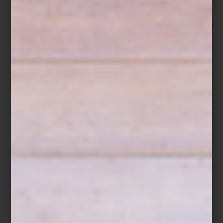
En Italia,
la dolce vita
no es solo una frase: es una forma de
entender el mundo. Es disfrutar lo cotidiano con estilo, rodearse
de belleza y convertir cada momento en una experiencia
memorable. Inspirados por ese espíritu, en
Casa Palacio Antara
celebramos unas noches dedicadas al diseño y al buen vivir.
Hasta el 12 de mayo, vive las
Noches Palacio
con beneficios
excepcionales:
hasta 40% de descuento + 18 meses sin intereses con tu Tarjeta
Palacio, o hasta 12 meses con tarjetas bancarias participantes.
Además, si pagas con tu Tarjeta Palacio, obtienes 20% adicional
en Monedas Palacio y comienzas a pagar en agosto de 2025.
Para conmemorar esta ocasión, nuestros interioristas han reunido
piezas que evocan ese espíritu de saber vivir, objetos con historia
y funcionalidad. Una invitación a transformar tu hogar en un
espacio donde vivir bien sea un arte diario.
Descubre cómo
la dolce vita
puede empezar en casa.
Consulta términos y condiciones en
elpalaciodehierro.com/tyc