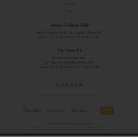
Archivo
Ligas
Antara Fashion Hall
Ejército Nacional 843-B, Col. Granada, México D.F.
Horario: D-J 11:00 a 20:00 / V-S 11:00 a 21:00
Vía Santa Fe
Av. Vasco de Quiroga 3850,
Col. Santa Fe Cuajimalpa, México D.F.
Horario: D-J 11:00 a 20:00 / V-S 11:00 a 21:00
01 55 91 38 37 50
www.vivetotalmentepalacio.com
® Todos los derechos reservados Casa Palacio 2015