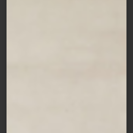
Silla para comedor
Mimi
de Timothy Oulton