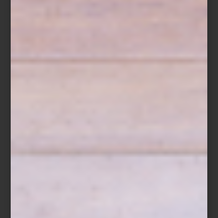
tarjeta: 10%, 15% o hasta 20%.
Visita nuestras tiendas o compra en línea y descubre la selección
que nuestros interioristas han preparado para inspirar tu próximo
comienzo.
Cama con dosel
Xander
de Four Hands