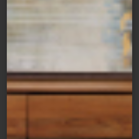
Candil
Chandelier Sahure L
de Eichholtz