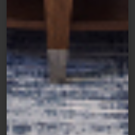
Cuando la Navidad llega a su fin, comienza una de las
temporadas más esperadas del año: las Rebajas Casa Palacio. Un
momento perfecto para detenerse, mirar el hogar con nuevos
ojos y aprovechar oportunidades únicas para transformarlo.
Las vacaciones, el cambio de año y los nuevos propósitos nos
invitan a replantear nuestros espacios. ¿Qué conservar?, ¿qué
renovar?, ¿qué incorporar para vivir mejor el día a día? Las rebajas
son la ocasión ideal para invertir en piezas que acompañen esta
nueva etapa: mobiliario atemporal, iluminación que transforme
ambientes, textiles que aporten calidez y objetos de diseño que
marquen la diferencia. Porque en Casa Palacio lo sabemos bien:
sabes que lo quieres.