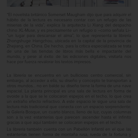
“El novelista británico Somerset Maugham dijo que para adquirir el
hábito de la lectura es necesario contar con un refugio de las
miserias de la vida”, explica la arquitecta Li Xiang del despacho
chino XL-Muse, y es precisamente un refugio o –como señala Li–
“un lugar para descansar el alma”, lo que representa la librería
Zhongshuge Hangzhou, ubicada en la capital de la provincia de
Zhejiang, en China. De hecho, para la crítica especializada se trata
de una de las tiendas de libros más bella e impactante del
mundo, y pese al éxito de las ediciones digitales, visitarla nos
hace por fuerza revalorar los textos impresos.
La librería se encuentra en un bullicioso centro comercial, sin
embargo, al acceder a ella, su diseño y concepto te transportan a
otros mundos… no en balde su diseño tiene la forma de una nave
espacial. La planta principal es una sala de lectura en forma de
ovoide a la que se le colocaron espejos en el techo, lo que crea
un extraño efecto refractivo. A este espacio le sigue una sala de
lectura más tradicional que conecta con un espacio sorprendente:
la Galería Bosque, un cuarto blanco, lleno de luz, cuyas columnas
son a la vez estanterías que parecen ascender hasta el infinito
gracias a que aquí también se colocaron espejos en el techo.
La librería también cuenta con un Pabellón Infantil en el que las
estanterías tienen forma de montaña rusa, rueda de la fortuna y