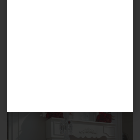
marcas
/ november 27 2025
NAVIDAD EN CRISTAL: LA
MAGIA DE BACCARAT EN UN
APARADOR ÚNICO
Save