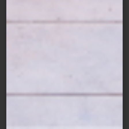
Sofá en piel Tribeca Tufted de Timothy Oulton