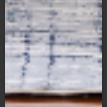
Del 26 de diciembre de 2025 al 22 de enero de 2026, disfruta
de hasta 40% de descuento en una cuidada selección, además
de facilidades de pago como hasta 15 mensualidades sin
intereses con Tarjeta Palacio y hasta 12 mensualidades sin
intereses con tarjetas bancarias. El 25 de diciembre, las rebajas
estarán disponibles exclusivamente en línea.
Además, los Clientes Palacio podrán acceder a días de cortesía
del 26 al 28 de diciembre, con descuentos adicionales según su