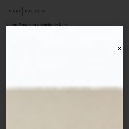
Jarrón
Donna
en dolomita de Kare