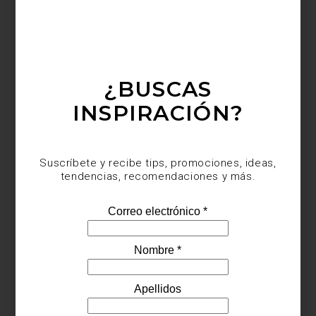
¿BUSCAS
INSPIRACIÓN?
Suscríbete y recibe tips, promociones, ideas,
Cacerola buffet de pétalos en hierro fundido esmaltado de Le
tendencias, recomendaciones y más.
Creuset