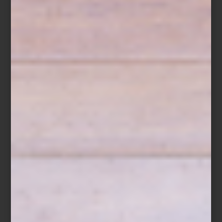
Los apasionados del interiorismo agradecerán un objeto de
diseño, una lámpara escultórica o una pieza decorativa que dé
nueva vida a su hogar. También contamos con ediciones
especiales de libros —de arte, arquitectura, moda o fotografía—
que se convierten en regalos significativos. Y para los niños,
encontrarás juguetes, libros y objetos pensados para acompañar
su creatividad.