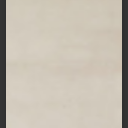
espacios que habita y en aquello que puede hacerlos más
cálidos, funcionales o inspiradores. Un buen regalo no siempre es
el más evidente, sino el que logra conectar.
Libro
Andy Warhol, Seven Illustrated Books
de Taschen