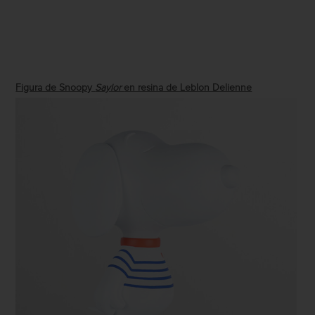
Figura de Snoopy
Saylor
en resina de Leblon Delienne