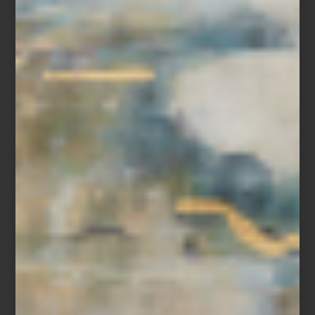
Para quienes buscan resolver esos regalos de Navidad de última
hora con estilo y sentido, los interioristas de
Casa Palacio
han
preparado una selección muy especial, pensada para encontrar el
detalle perfecto incluso en el último momento.
Lámpara de mesa
Melt Cone
de Tom Dixon