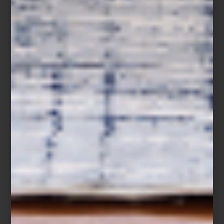
Regalar bien es un arte. Y en Casa Palacio encontrarás
alternativas que se adaptan a cada tipo de persona. Para quienes
disfrutan la gastronomía, una pieza de cocina de alto desempeño
siempre es un acierto: cacerolas icónicas, utensilios precisos o
pequeños electrodomésticos que transforman la experiencia
culinaria. Si buscas algo para quienes aman la innovación, nuestra
selección de tecnología combina diseño, funcionalidad y
sofisticación.