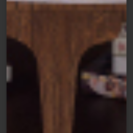
consejos
/ december 16 2025
LA MAGIA DE REGALAR:
DETALLES QUE SE CONVIERTEN
EN RECUERDOS
Save
La temporada navideña es el momento perfecto para detenernos,
mirar a quienes queremos y elegir un detalle que refleje cariño,
estilo y personalidad. Por eso, nuestros interioristas han creado
con mucho empeño una guía de regalos de Navidad , pensada