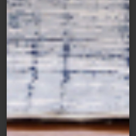
Toalla multicolor Peggy de Aristopet
Te esperamos en Casa Palacio Antara y Santa Fe para recorrer
junto a tu perro una selección de accesorios, marcas y objetos
pensados para disfrutar la casa, y las calles de la ciudad, con la
misma curiosidad, estilo y complicidad con la que ellos
acompañan cada día.
consejos
/ may 26 2026
CORTINAS ARTELL: CÓMO
ELEGIR LA OPCIÓN IDEAL PARA
TU HOGAR
Save