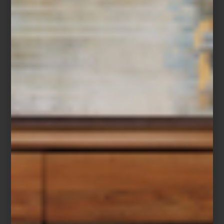
Camisa a rayas de Polo Ralph Lauren
El lujo de los pequeños rituales
El recorrido continúa entre juguetes de felpa con forma de
cappuccino o
baguette de Houndstone
,
correas con estampado
de fresas de Up Country
y collares decorados de Studs & Bones.
Incluso los objetos más cotidianos adquieren otro carácter: camas
acolchadas en pana verde, tapetes olfativos, placas esmaltadas
hechas en Italia o
toallas de algodón
suaves y absorbentes que
bien podrían pertenecer a un spa boutique.