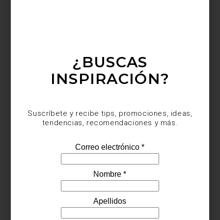
¿BUSCAS
INSPIRACIÓN?
Suscríbete y recibe tips, promociones, ideas,
tendencias, recomendaciones y más.
Blackout
Tolka
de Artell
El sistema de confección también es clave. El plisado tradicional
ofrece volumen clásico, mientras la onda perfecta aporta una
caída más contemporánea y fluida. Entre las opciones más
prácticas y versátiles destacan las cortinas con
anillas
, que facilitan
el movimiento y funcionan bien en distintos estilos de interior.
En cuanto al largo, la tendencia actual es clara: las cortinas deben
llegar al piso. Este gesto estiliza el espacio, alarga visualmente los
muros y aporta elegancia inmediata.