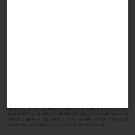
Cortina
Calm
color Oxford de Artell
Descubre la colección de
Artell
en Casa Palacio Antara y Santa
Fe, donde el diseño textil se expresa en su totalidad. Más allá de
las cortinas, la marca ofrece un universo completo de textiles para
el hogar
Adéntrate en la colección de
Artell
en Casa Palacio Antara y
Santa Fe, donde el diseño textil cobra vida a través de una
propuesta que va más allá de las cortinas, con un universo que
incluye cojines y tapicerías, y que permite construir espacios
coherentes, sofisticados y profundamente personales.