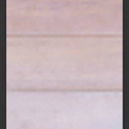
Habitar un espacio también es decidir cómo entra la luz.
Las cortinas no solo cumplen una función práctica: definen
atmósferas, suavizan la arquitectura y aportan carácter a
cada habitación.
En este universo textil,
Artell
se ha consolidado como una firma
referente en México por su propuesta de materiales, acabados y
soluciones disponibles en El Palacio de Hierro, donde el diseño
interior se entiende como parte del estilo de vida cotidiano.