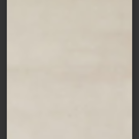
Impermeable de Maxbone en colaboración con Marc Jacobs