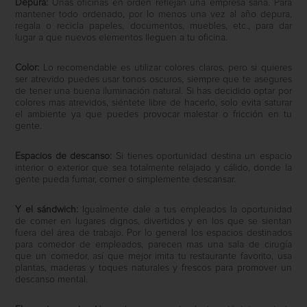
Depura:
Unas oficinas en orden reflejan una empresa sana. Para
mantener todo ordenado, por lo menos una vez al año depura,
regala o recicla papeles, documentos, muebles, etc., para dar
lugar a que nuevos elementos lleguen a tu oficina.
Color:
Lo recomendable es utilizar colores claros, pero si quieres
ser atrevido puedes usar tonos oscuros, siempre que te asegures
de tener una buena iluminación natural. Si has decidido optar por
colores mas atrevidos, siéntete libre de hacerlo, solo evita saturar
el ambiente ya que puedes provocar malestar o fricción en tu
gente.
Espacios de descanso:
Si tienes oportunidad destina un espacio
interior o exterior que sea totalmente relajado y cálido, donde la
gente pueda fumar, comer o simplemente descansar.
Y el sándwich:
Igualmente dale a tus empleados la oportunidad
de comer en lugares dignos, divertidos y en los que se sientan
fuera del área de trabajo. Por lo general los espacios destinados
para comedor de empleados, parecen mas una sala de cirugía
que un comedor, así que mejor imita tu restaurante favorito, usa
plantas, maderas y toques naturales y frescos para promover un
descanso mental.