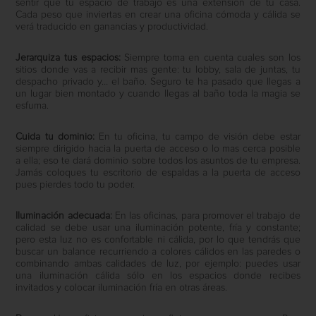
sentir que tu espacio de trabajo es una extensión de tu casa.
Cada peso que inviertas en crear una oficina cómoda y cálida se
verá traducido en ganancias y productividad.
Jerarquiza tus espacios:
Siempre toma en cuenta cuales son los
sitios donde vas a recibir mas gente: tu lobby, sala de juntas, tu
despacho privado y… el baño. Seguro te ha pasado que llegas a
un lugar bien montado y cuando llegas al baño toda la magia se
esfuma.
Cuida tu dominio:
En tu oficina, tu campo de visión debe estar
siempre dirigido hacia la puerta de acceso o lo mas cerca posible
a ella; eso te dará dominio sobre todos los asuntos de tu empresa.
Jamás coloques tu escritorio de espaldas a la puerta de acceso
pues pierdes todo tu poder.
Iluminación adecuada:
En las oficinas, para promover el trabajo de
calidad se debe usar una iluminación potente, fría y constante;
pero esta luz no es confortable ni cálida, por lo que tendrás que
buscar un balance recurriendo a colores cálidos en las paredes o
combinando ambas calidades de luz, por ejemplo: puedes usar
una iluminación cálida sólo en los espacios donde recibes
invitados y colocar iluminación fría en otras áreas.