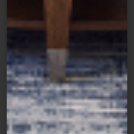
Cama en pana verde de Cafide
Y para quienes no salen de casa sin su compañero favorito,
existen
sets de viaje y neceseres
pensados para mantener el
ritual completo, incluso lejos de casa. Porque la vida con perros
también está hecha de detalles, rutinas compartidas y objetos
capaces de aportar diseño, humor y calidez a la vida cotidiana.