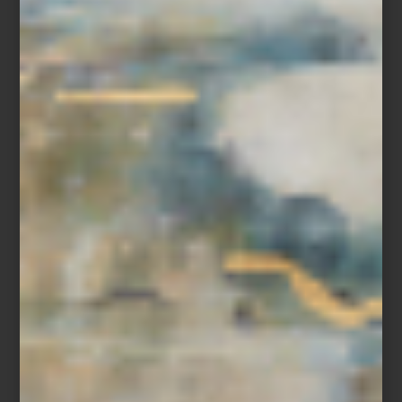
Palacio, la selección de accesorios para perro reúne piezas
funcionales con el mismo cuidado estético que buscamos para
nosotros:
impermeables de Maxbone en colaboración con Marc
Jacobs
,
bandanas náuticas de Saint James
o los clásicos
polos de
color o de rayas de Polo Ralph Lauren
, porque sí, también
queremos proyectar algo de nuestra personalidad en ellos.