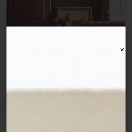
Objetos, accesorios y pequeños lujos para compartir el
día a día con tu perro
Con los años, la vida junto a nuestras mascotas se ha vuelto cada
vez más sofisticada. Los perros pasaron de acompañarnos en
ciertos momentos a formar parte de la manera en que habitamos
la casa, viajamos, descansamos y compartimos el tiempo. También
cambió la forma de elegir sus objetos: hoy buscamos piezas para
consentir a nuestras mascotas que expresen cuidado,
personalidad y una sensibilidad estética afín a nuestro entorno.