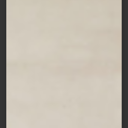
Candil
Chandelier Sahure L
de Eichholtz