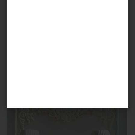
Desde 1764, Baccarat domina el arte de convertir el cristal en lujo
palpable. Sus copas, jarrones, candeleros y esculturas —cada uno
soplado, tallado y pulido con precisión extraordinaria— han
seducido a reyes, diseñadores y amantes del diseño en todo el
mundo. Su brillo, inconfundible, es parte de la historia del buen
vivir.