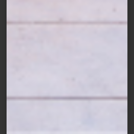
Refrigerador French Door empotrable de Signature Kitchen Suite