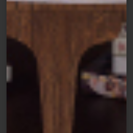
Del 26 de diciembre de 2025 al 22 de enero de 2026, disfruta
de hasta 40% de descuento en una cuidada selección, además
de facilidades de pago como hasta 15 mensualidades sin
intereses con Tarjeta Palacio y hasta 12 mensualidades sin
intereses con tarjetas bancarias. El 25 de diciembre, las rebajas
estarán disponibles exclusivamente en línea.
Además, los Clientes Palacio podrán acceder a días de cortesía
del 26 al 28 de diciembre, con descuentos adicionales según su
tarjeta: 10%, 15% o hasta 20%.
Visita nuestras tiendas o compra en línea y descubre la selección
que nuestros interioristas han preparado para inspirar tu próximo
comienzo.
Cama con dosel
Xander
de Four Hands