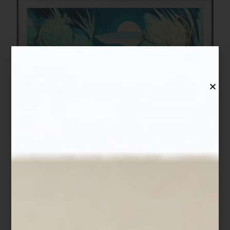
Espejo
Shape
de Kare