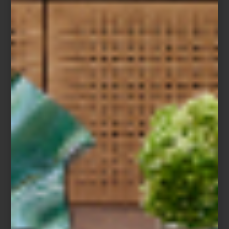
Cuando la Navidad llega a su fin, comienza una de las
temporadas más esperadas del año: las Rebajas Casa Palacio. Un
momento perfecto para detenerse, mirar el hogar con nuevos
ojos y aprovechar oportunidades únicas para transformarlo.
Las vacaciones, el cambio de año y los nuevos propósitos nos
invitan a replantear nuestros espacios. ¿Qué conservar?, ¿qué
renovar?, ¿qué incorporar para vivir mejor el día a día? Las rebajas
son la ocasión ideal para invertir en piezas que acompañen esta
nueva etapa: mobiliario atemporal, iluminación que transforme
ambientes, textiles que aporten calidez y objetos de diseño que
marquen la diferencia. Porque en Casa Palacio lo sabemos bien:
sabes que lo quieres.