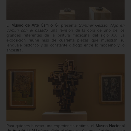
El
Museo de Arte Carrillo Gil
presenta
Gunther Gerzso. Algo en
común con el pasado
, una revisión de la obra de uno de los
grandes referentes de la pintura mexicana del siglo XX. La
exposición reúne más de cuarenta piezas que muestran su
lenguaje pictórico y su constante diálogo entre lo moderno y lo
ancestral.
Para quienes buscan una experiencia distinta, el
Museo Nacional