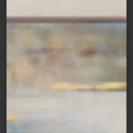
Charles & Ray Eames: La inusual belleza de las cosas comunes Museo
MARCO Fotografía de sala: Arthur Mora / © 2026 Eames Office, LLC.
Todos los derechos reservados.
La muestra reúne 212 piezas entre mobiliario, películas, fotografías
y materiales de archivo que permiten recorrer el universo creativo
de los Eames: desde sus experimentos con madera moldeada
durante la Segunda Guerra Mundial hasta proyectos
emblemáticos como la Eames House, considerada una de las
residencias más influyentes de la arquitectura moderna
estadounidense.