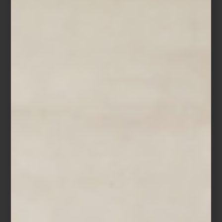
Charles & Ray Eames: La inusual belleza de las cosas comunes Museo
MARCO Fotografía de sala: Arthur Mora / © 2026 Eames Office, LLC.
Todos los derechos reservados.
Charles Eames, arquitecto, y Ray Kaiser Eames, pintora abstracta,
transformaron para siempre la relación entre diseño, arquitectura,
fotografía, cine y vida cotidiana. Su trabajo partía de una idea
sencilla pero revolucionaria: los objetos comunes podían mejorar
profundamente la experiencia humana.