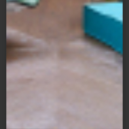
EC-17 de Herman Miller
En Casa Palacio Antara y Santa Fe, el universo de los Eames
puede descubrirse a través de piezas icónicas producidas por
Herman Miller y Vitra. La legendaria Lounge Chair & Ottoman en
multiples acabados, las refinadas Soft Pad Chairs o las versátiles
EC-17
conviven con objetos más lúdicos y decorativos como el
perchero Hang-It-All, el célebre Eames House Bird en madera o
las charolas y accesorios diseñados para Vitra.