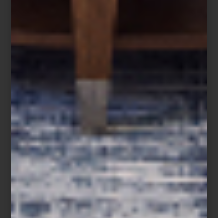
House Bird producido por Vitra
Piezas concebidas hace más de medio siglo que siguen
definiendo cómo entendemos el diseño contemporáneo: cálido,
funcional, experimental y profundamente humano. Visita Casa
Palacio Antara y Santa Fe y descubre uno de los universos
creativos más influyentes en la historia del diseño.
arte y cultura
/ july 01 2026
EVA VALE: SÍMBOLOS, MEMORIA
Y ARTE EN MOVIMIENTO