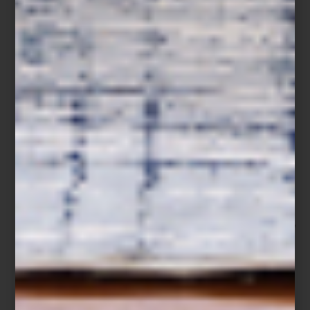
Save
Con motivo de la presentación de las obras de arte
Chicomecóatl
y
El Sacerdote
en Casa Palacio Antara, conversamos con la artista
mexicana Eva Vale acerca de
Sobre caminar la memoria,
una serie
de intervenciones que actualmente también puede encontrarse
en el Palacio Postal y sobre Paseo de la Reforma, frente a la Diana
Cazadora. A través de pintura, escritura, símbolos y gestos
expresivos, la artista construye un universo visual donde la