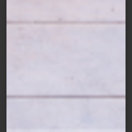
“Formas parte de lo que le platico a las estrellas”. “No voy a pedir
permiso, las alas son mías y el cielo no es de nadie”. “Cuida a
quien amas”. Las frases aparecen dispersas entre trazos, campos
de color amarillo sobre espejo y referencias prehispánicas que
funcionan como pequeños detonadores emocionales. En la obra
de Eva Vale, texto e imagen no ilustran ideas: las activan.