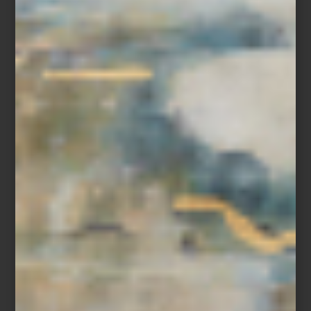
Charles & Ray Eames: La inusual belleza de las cosas comunes Museo
MARCO Fotografía de sala: Arthur Mora / © 2026 Eames Office, LLC.
Todos los derechos reservados.
Del museo al interior contemporáneo
Muchas de las piezas creadas por Charles y Ray Eames forman
hoy parte de las colecciones permanentes de museos como el
MoMA de Nueva York o el Vitra Design Museum. Pero también
continúan viviendo dentro de algunos de los interiores
contemporáneos más sofisticados del mundo.