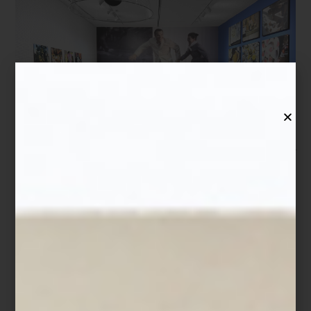
La exposición
Charles & Ray Eames: La inusual belleza de las
cosas comunes
, presentada en el Museo MARCO de Monterrey
hasta febrero de 2027, marca la primera gran revisión monográfica
en México dedicada a una de las parejas creativas más
importantes del siglo XX.