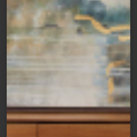
El Museo Universitario de Arte Contemporáneo (MUAC), ubicado
dentro del icónico Centro Cultural Universitario de la UNAM,
presenta una nueva exposición que invita a recorrer cinco
décadas de trayectoria artística de
Magali Lara
, una figura clave
del arte contemporáneo en México.
La muestra, titulada
Cinco décadas en espiral
, no sigue un orden
cronológico tradicional. En cambio, propone una lectura inversa:
inicia con dos murales realizados especialmente para esta