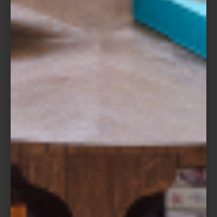
No sólo es una de nuestras artistas favoritas en Casa Palacio,
también nos encanta el Centro Cultural Universitario y sus
fantásticos ejemplos de arquitectura brutalista. Y ya, para
redondear la experiencia, recomendamos visitar el Espacio
Escultórico a tan solo unos pasos.
Magali Lara: Cinco décadas en espiral
Museo Universitario de Arte Contemporáneo (MUAC)
, Centro Cultural
Universitario, UNAM, Insurgentes Sur 3000, Ciudad de México
Del 5 de abril al 19 de octubre de 2025