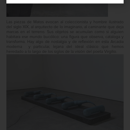
Las piezas de Matos evocan al coleccionista y hombre ilustrado
del siglo XIX, al arquitecto de lo imaginario, al caminante que deja
marcas en el terreno. Sus objetos se acumulan como si alguien
habitara ese mundo bucólico: una figura que observa, cataloga y
transforma. Hay algo de nostalgia y de reflexión en esta Arcadia
moderna
y particular, lejana del ideal clásico que hemos
heredado a lo largo de los siglos de la visión del poeta Virgilio.