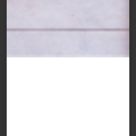
partir de prácticas alimenticias. Con obras de artistas como
Remedios Varo, Ana Mendieta, Francis Alÿs o Thomas Glassford,
algunas piezas son sutiles, otras provocadoras, pero todas abren
conversaciones necesarias desde lo cotidiano.
Conocer el mundo con la boca, sin que te piquen las espinas
Casa del Lago UNAM, Bosque de Chapultepec, Primera Sección, Ciudad de
México
Del 17 de mayo al 14 de septiembre de 2025
*Fotografía: Michelle Lartigue