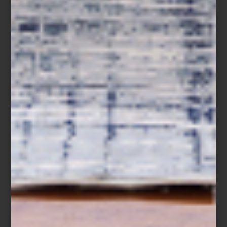
Ubicada en la Primera Sección del Bosque de Chapultepec, la
Casa del Lago
Juan José Arreola
es uno de los espacios
culturales más emblemáticos de la Ciudad de México. Construida
a principios del siglo XX, su arquitectura de estilo ecléctico con
detalles afrancesados refleja la estética porfiriana de la época.
Desde sus terrazas y ventanales, se pueden observar tanto el
lago como el impactante
skyline
urbano. Caminar hasta ahí es un
paseo que combina naturaleza, historia y cultura.