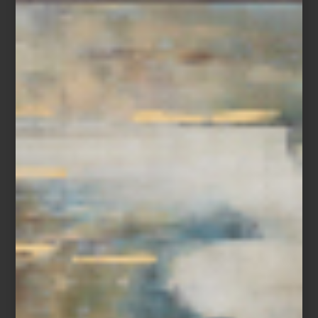
En Casa Palacio celebramos esta exposición como una
oportunidad para redescubrir a una creadora imprescindible,
mexicana por adopción, cuya obra nos recuerda que el arte,
como la tierra, guarda, transforma y da vida.
arte y cultura
/ june 27 2025
MAGALI LARA EN EL MUAC
Save