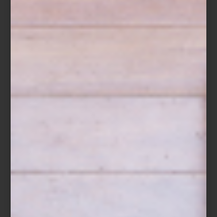
En este gran lugar se presenta la exposición
Conocer el mundo
con la boca, sin que te piquen las espinas
, organizada por
Colección FEMSA y Casa del Lago. Lejos de tratarse de una
muestra tradicional sobre alimentos, esta exhibición propone una
mirada lúdica, crítica y sensorial a lo que comemos, cómo lo
hacemos y lo que eso dice de nosotros.
Con 42 obras de 37 artistas —entre pintura, instalación, video y
objetos— la exposición recorre temas como la transmisión de
saberes, la sanación, el cuerpo, la memoria y la identidad, todo a