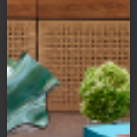
exposición y, a partir de ahí, retrocede en el tiempo hasta llegar a
los primeros dibujos de Lara en los años 70. Esta estructura —que
remite a una espiral— permite descubrir cómo su obra ha ido
construyendo un lenguaje visual íntimo, explorando temas como
el cuerpo, la escritura, el paisaje y las emociones desde una
perspectiva profundamente personal y feminista.
El recorrido atraviesa distintos soportes: dibujo, pintura, tapices,
libros de artista, cerámica, animación y más. En cada uno, Lara
experimenta con el espacio, el color y el gesto, generando un
diálogo entre técnica, forma y afecto.