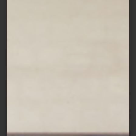
en otoño, reforzando el puente que Marta Palau tendió entre
culturas.