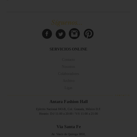
Síguenos...
SERVICIOS ONLINE
Contacto
Nosotros
Colaboradores
Archivo
Ligas
Antara Fashion Hall
Ejército Nacional 843-B, Col. Granada, México D.F.
Horario: D-J 11:00 a 20:00 / V-S 11:00 a 21:00
Vía Santa Fe
Av. Vasco de Quiroga 3850,