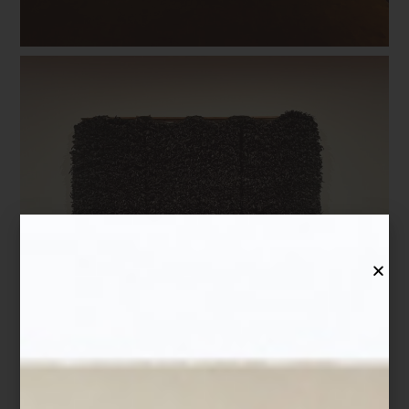
Formada con el maestro textil Josep Grau-Garriga, supo unir
tradición y vanguardia, creando piezas que hilan lo íntimo y lo
colectivo. La tierra, en su obra, es cicatriz pero también refugio.
Coproducida con el
MUAC (UNAM)
, la exposición viajará a México