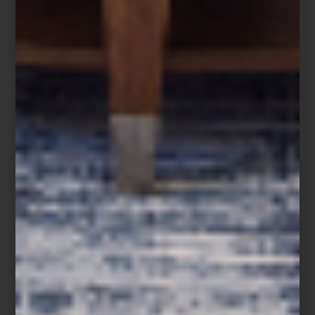
Escultura de piso
Jayden
de Arteriors
Caja
Sorrento
de Jonathan Adler
Más que sumar, se trata de afinar. En esos gestos precisos se
revela uno de los grandes placeres del interiorismo: transformar
un espacio con intención. Descubre cómo estos acentos pueden
redefinir tu espacio en
Casa Palacio
Antara y Santa Fe.