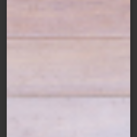
El
Año Nuevo Chino
2026
, regido por el
Caballo
, celebra valores
profundamente humanos: energía, determinación, elegancia y un
deseo constante de avanzar. En la tradición oriental, este signo
simboliza movimiento y libertad, cualidades que
Lladró
traduce
con maestría en porcelana.