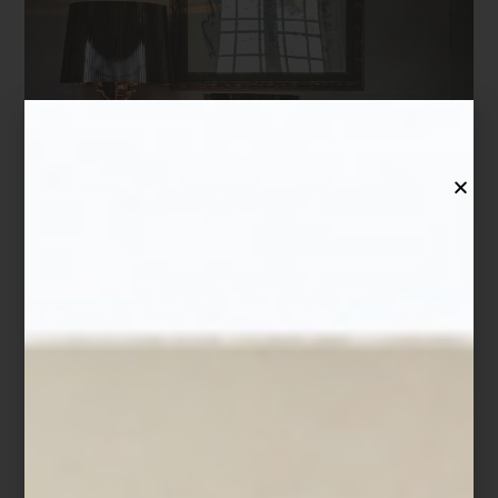
Florero
Jelly
de Kartell