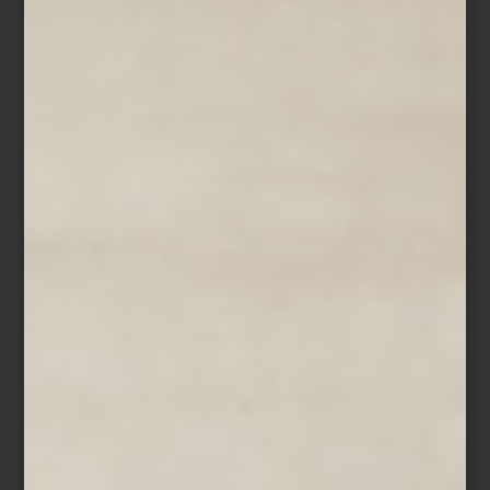
Lámpara
Firefly
de Lladró
La luz, entonces, se convierte en uno de los grandes aliados. El
candelabro
Harcourt
de
Baccarat
, elaborado en cera, suma una
calidez inesperada y una presencia casi efímera. A su alrededor,
superficies como
la caja decorativa de
Reflections Copenhagen