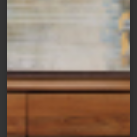
Caja decorativa de Reflections Copenhagen
Para dar estructura, los metales y los volúmenes funcionan como
anclas. Un centro de mesa en plata de
Talleres de los Ballesteros
o
el espejo
Nova
de
Four Hands
en latón forjado a mano
organizan el espacio, mientras que
la escultura de piso
Jayden
de
Arteriors
introduce altura y ritmo.
La caja
Sorrento
de
Jonathan
Adler
aporta un acento gráfico que cierra la composición.