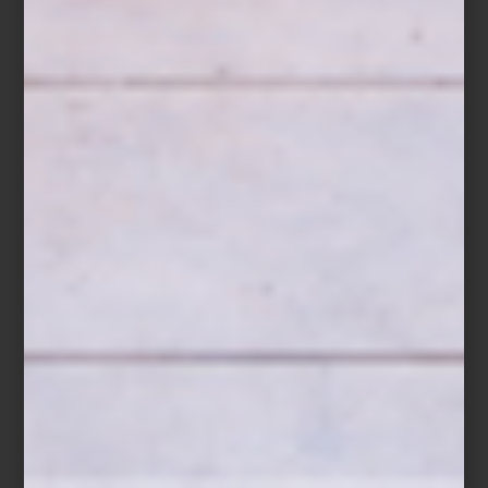
Para esta ocasión, la firma presenta una selección especial de
creaciones que rinden homenaje al caballo desde distintas
expresiones formales. Destacan las
esculturas de caballos en alta
porcelana
, verdaderas obras de arte realizadas en
edición
limitada
, donde cada gesto, musculatura y acabado refleja el
virtuosismo técnico de los talleres Lladró. Piezas como los
caballos españoles pura sangre evocan nobleza y carácter
atemporal.