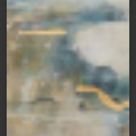
Candelabro
Harcourt
de Baccarat