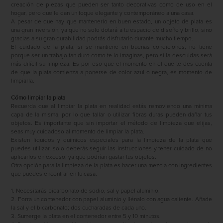
creación de piezas que pueden ser tanto decorativas como de uso en el
hogar, pero que le dan un toque elegante y contemporáneo a una casa.
A pesar de que hay que mantenerlo en buen estado, un objeto de plata es
una gran inversión, ya que no solo dotará a tu espacio de diseño y brillo, sino
gracias a su gran durabilidad podrás disfrutarlo durante mucho tiempo.
El cuidado de la plata, si se mantiene en buenas condiciones, no tiene
porque ser un trabajo tan duro como te lo imaginas, pero si la descuidas será
más difícil su limpieza. Es por eso que el momento en el que te des cuenta
de que la plata comienza a ponerse de color azul o negra, es momento de
limpiarla.
Cómo limpiar la plata
Recuerda que al limpiar la plata en realidad estás removiendo una mínima
capa de la misma, por lo que tallar o utilizar fibras duras pueden dañar tus
objetos. Es importante que sin importar el método de limpieza que elijas,
seas muy cuidadoso al momento de limpiar la plata.
Existen líquidos y químicos especiales para la limpieza de la plata que
puedes utilizar, solo deberás seguir las instrucciones y tener cuidado de no
aplicarlos en exceso, ya que podrían gastar tus objetos.
Otra opción para la limpieza de la plata es hacer una mezcla con ingredientes
que puedes encontrar en tu casa.
1. Necesitarás bicarbonato de sodio, sal y papel aluminio.
2. Forra un contenedor con papel aluminio y llénalo con agua caliente. Añade
la sal y el bicarbonato; dos cucharadas de cada uno.
3. Sumerge la plata en el contenedor entre 5 y 10 minutos.