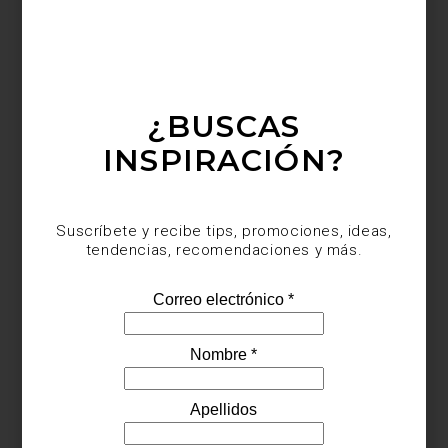
aportan textura sin recargar el espacio. En contraste, modelos
blackout
como
Tolka
permiten un control total de la luz, ideales
para recámaras o espacios de descanso.
¿BUSCAS
INSPIRACIÓN?
Suscríbete y recibe tips, promociones, ideas,
tendencias, recomendaciones y más.