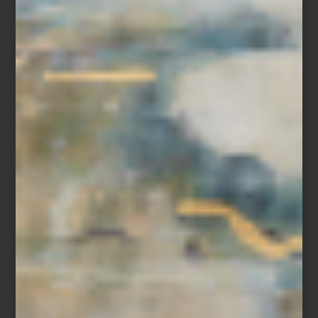
Bandana a rayas de Saint James
Quizá por eso la categoría
pet
se ha transformado en uno de los
universos más interesantes del diseño contemporáneo. En Casa
Palacio, la selección de accesorios para perro reúne piezas
funcionales con el mismo cuidado estético que buscamos para
nosotros:
impermeables de Maxbone en colaboración con Marc
Jacobs
,
bandanas náuticas de Saint James
o los clásicos
polos de
color o de rayas de Polo Ralph Lauren
, porque sí, también
queremos proyectar algo de nuestra personalidad en ellos.