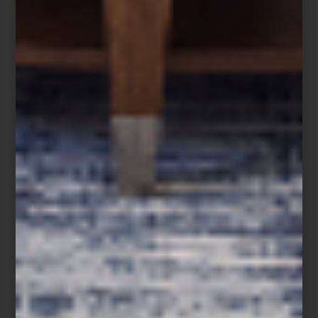
Cama en pana verde de Cafide
Y para quienes no salen de casa sin su compañero favorito,
existen
sets de viaje y neceseres
pensados para mantener el
ritual completo, incluso lejos de casa. Porque la vida con perros
también está hecha de detalles, rutinas compartidas y objetos
capaces de aportar diseño, humor y calidez a la vida cotidiana.