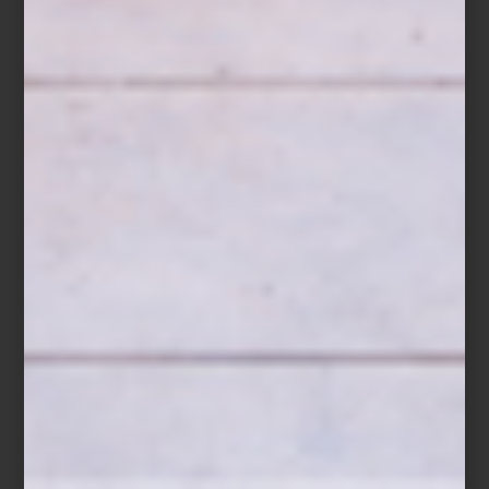
Habitar un espacio también es decidir cómo entra la luz.
Las cortinas no solo cumplen una función práctica: definen
atmósferas, suavizan la arquitectura y aportan carácter a
cada habitación.
En este universo textil,
Artell
se ha consolidado como una firma
referente en México por su propuesta de materiales, acabados y
soluciones disponibles en El Palacio de Hierro, donde el diseño
interior se entiende como parte del estilo de vida cotidiano.