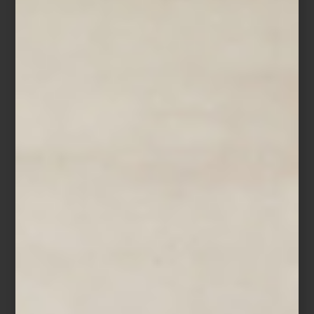
Objetos, accesorios y pequeños lujos para compartir el
día a día con tu perro
Con los años, la vida junto a nuestras mascotas se ha vuelto cada
vez más sofisticada. Los perros pasaron de acompañarnos en
ciertos momentos a formar parte de la manera en que habitamos
la casa, viajamos, descansamos y compartimos el tiempo. También
cambió la forma de elegir sus objetos: hoy buscamos piezas para
consentir a nuestras mascotas que expresen cuidado,
personalidad y una sensibilidad estética afín a nuestro entorno.