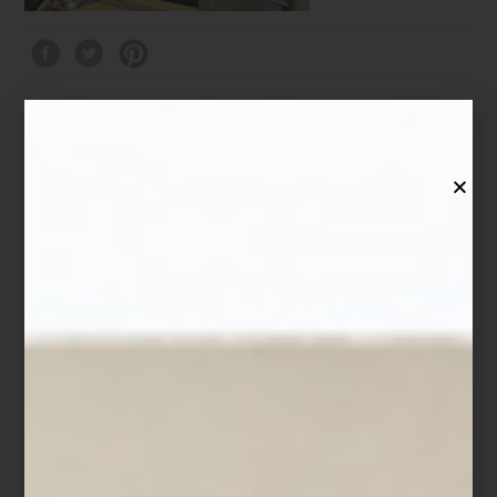
consejos
/ july 20 2026
UNA VIDA DE PERRO, EN EL
MEJOR SENTIDO
Save