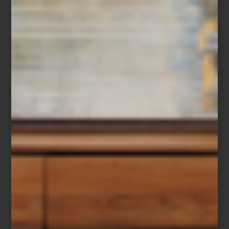
Camisa a rayas de Polo Ralph Lauren
El lujo de los pequeños rituales
El recorrido continúa entre juguetes de felpa con forma de
cappuccino o
baguette de Houndstone
,
correas con estampado
de fresas de Up Country
y collares decorados de Studs & Bones.
Incluso los objetos más cotidianos adquieren otro carácter: camas