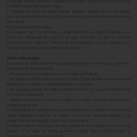
4. Puedes utilizar algodón o hisopos para limpiar partes a las que la mezcla
le podría costar más trabajo llegar.
5. Enjuaga muy bien con agua caliente, teniendo cuidado de que no quede
nada de la mezcla sobre la plata, ya que esto ocasionaría que se manchara
más rápido.
6. Seca con una paño suave.
En cualquier caso, sin importar si estas utilizando una mezcla casera o una
comercial, asegúrate de estar en un lugar ventilado, ya que la reacción
puede producir vapores. También te recomendamos utilizar guantes para
proteger tus manos al momento de la limpieza.
Cómo cuidar la plata
Las piezas de plata que no tengas expuestas del diario en tu casa, deben ser
guardadas de forma especial.
– Forra tus piezas con plástico y envuélvelas con franela.
– No utilices periódico para envolver la plata o ligas de hule para mantener la
envoltura en su lugar, ya que ambos podrían mancharla.
– No coloques piezas de plata en contacto directo, ya que esto acelerará el
proceso de sulfuración.
– Mantén la plata en un cajón o en algún otro lugar en donde no entren en
contacto con el aire.
– Evita también el contacto directo con la madera o el cartón. Si el mueble en
donde guardas la plata es de madera, coloca una cama de algodón o un
pedazo de tela de algodón que sirva como aislante.
– Puedes colocar un pedazo de tiza -aunque no en contacto directo con tus
piezas- en el lugar en donde guardes tu plata. Esto ocasionará que el
proceso de sulfuración se más lento.