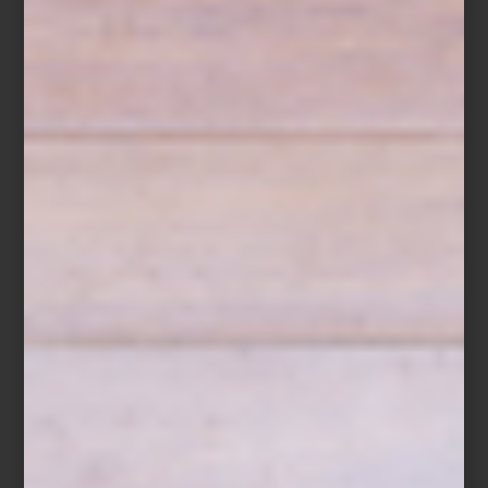
consejos
/ may 26 2026
CORTINAS ARTELL: CÓMO
ELEGIR LA OPCIÓN IDEAL PARA
TU HOGAR
Save