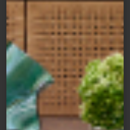
acolchadas en pana verde, tapetes olfativos, placas esmaltadas
hechas en Italia o
toallas de algodón
suaves y absorbentes que
bien podrían pertenecer a un spa boutique.