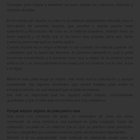
Consejos para limpiar y mantener en buen estado tus cubiertos, charolas y
adornos de plata.
En el mundo del diseño, la plata es un material ampliamente utilizado para la
fabricación de variados objetos, que pueden ir desde joyería hasta
cubertería y decoración. No solo es un material duradero, también tiene un
bello aspecto y un brillo que la ha hecho muy popular, pero que debe
cuidarse para evitar que se vuelva opaca.
Cuando la plata no se limpia a tiempo o con cuidado, se mancha y pierde las
cualidades que la hacen tan atractiva. Al proceso mediante el cual la plata
comienza a mancharse y a volverse color azul o negra, se le conoce como
sulfuración y es principalmente ocasionado por el contacto con el aire, la luz
y el agua.
Mientras más plata tenga un objeto, más lenta será la sulfuración, y aunque
actualmente hay algunos elementos que vienen tratados para evitar el
ennegrecimiento, es una realidad que la plata se mancha.
Por esto es importante que tus objetos estén limpios, correctamente
guardados y que el trato que les brindes sea muy cuidadoso.
Porqué adquirir objetos de plata para tu casa
Una mesa con cubiertos de plata, un candelabro de plata con velas
iluminando un cena romántica, una bandeja de plata cargando copas de
champaña. La plata es un material con el que se pueden crear productos
bellos y elegantes que pueden volverse parte de momentos importantes.
Debido a la su popularidad, este material es altamente usado para la