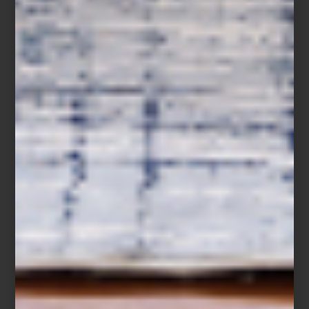
Otro punto esencial es
Design House 2025
, ubicada en Sierra
Nevada 355, donde los despachos más reconocidos del país
transforman una residencia en un laboratorio de creatividad. En
esta edición,
Casa Palacio
, en colaboración con
Elena Talavera
,
presenta
Mesana Medaña
, un proyecto que habita la historia de la
casa a través del color y la luz. Su propuesta destaca por el
equilibrio entre lo emocional y lo sereno: un diálogo entre lo
interior y lo exterior que invita a contemplar y sentir.