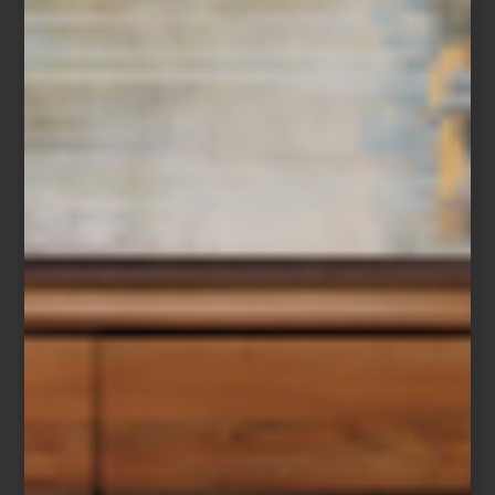
internacional.
La casa permanece abierta
hasta el 2 de noviembre
, ofreciendo la
oportunidad de explorar
Design House 2025
y vivir la experiencia
de un proyecto donde la luz, el color y el mobiliario se conjugan
en armonía.
Visita Casa Palacio para descubrir
cómo estos conceptos se
traducen en piezas únicas
que pueden formar parte de tu hogar.
*Fotografía: Denis Borovskikh