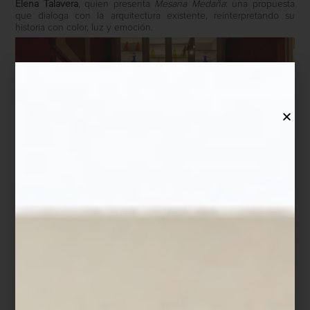
Elena Talavera
, quien presenta
Mesana Medaña
: una propuesta
que dialoga con la arquitectura existente, reinterpretando su
historia con color, luz y emoción.