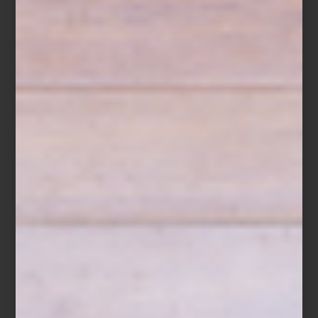
Fotografía: Denis Borovskikh
Design Week México continúa abierta hasta el 2 de noviembre
con exposiciones como
Inédito
,
Visión y Tradición
en el Museo
Nacional de Antropología, y
Diseño Contenido
en el Parque
Lincoln. Una oportunidad única para descubrir cómo el diseño —
hecho en México— sigue inspirando, conectando y
transformando.