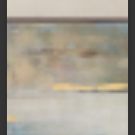
Los visitantes de
Design House 2025
descubrirán una variedad
de propuestas de interioristas y diseñadores, cada una
sorprendiendo por su creatividad y atención al detalle. Entre ellas,
el espacio de Casa Palacio, en colaboración con Elena Talavera,
destaca por su dualidad
: un interior donde un vitral transforma la
luz en matices cálidos y cambiantes, y un exterior que ofrece
serenidad y equilibrio. Las franjas naranjas diseñadas por Talavera
atraviesan ambos ambientes, unificando emoción y calma, y
creando un recorrido que invita a detenerse y disfrutar cada
detalle.