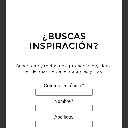
¿BUSCAS
INSPIRACIÓN?
Suscríbete y recibe tips, promociones, ideas,
tendencias, recomendaciones y más.
Gabinete bar
Shimmer
de Timothy Oulton
En el interior de la casa, un gran vitral colorea la luz con tonos
que cambian a lo largo del día, tiñendo los muros y el mobiliario
con una calidez envolvente. Este ámbito interior seduce con su
riqueza visual y su atmósfera intensa, donde cada reflejo invita al
deleite y a la inmediatez. En contraste, el espacio exterior ofrece
un respiro: un espacio de contemplación y equilibrio, donde la luz