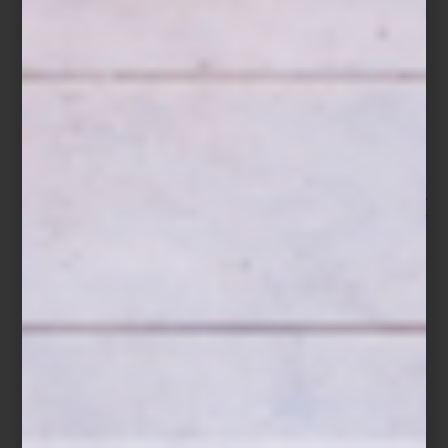
Consulta el programa completo en
designweekmexico.com
y
visita Design House para conocer el espacio de Casa Palacio y
Elena Talavera.
arte y cultura
/ october 08 2025
CASA PALACIO X ELENA