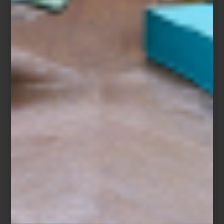
La Ciudad de México celebra el diseño. Design Week México
2025 acaba de inaugurar su 17ª edición bajo el lema
“Diseñado
en México”
, consolidándose como una de las citas más esperadas
del calendario cultural y creativo del país. Este fin de semana, la
capital vibra con exposiciones, recorridos y experiencias que
revelan el talento, la innovación y la diversidad del diseño
nacional.
Entre sus imperdibles, destacan los
Tours de Diseño
, una
invitación a recorrer estudios, talleres y showrooms que muestran
lo mejor del diseño contemporáneo mexicano. Cada parada es
una ventana a nuevas ideas, procesos y materiales que están
transformando la manera en que concebimos los espacios y los
objetos que nos rodean.