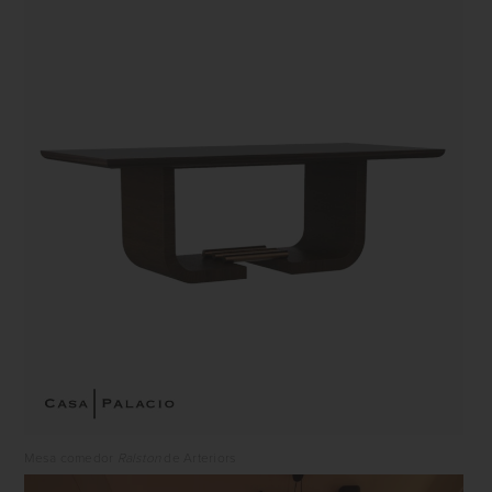
Mesa comedor
Ralston
de Arteriors