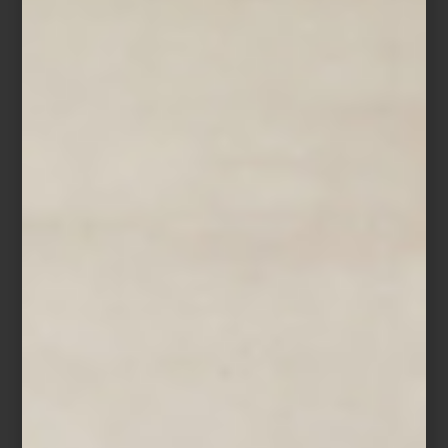
El 14 de octubre, creativos y amantes del diseño disfrutaron de un
recorrido guiado exclusivo
, seguido de un brindis que reunió a
diseñadores, interioristas y apasionados del diseño en un
encuentro memorable. Una gran oportunidad para hablar de
diseño y celebrar la creatividad.