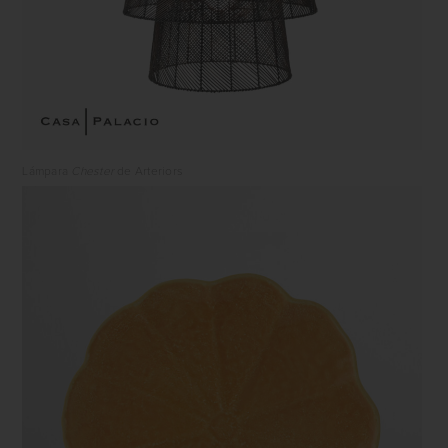
Lámpara
Chester
de Arteriors