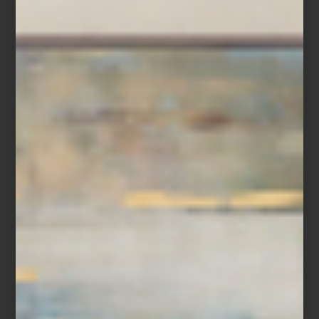
Tapete
Gloria
de
Tomás Suero
Tapete
Abrash
de
Nourison