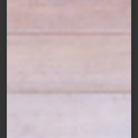
marcas
/ january 29 2025
LLADRÓ CELEBRA LA ENTRADA
DEL AÑO CHINO DE LA
SERPIENTE CON UNA
COLECCIÓN MUY ESPECIAL
Save