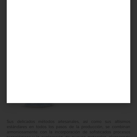
tan directa con el lujo, la belleza y la tradición de manos expertas
como
Lladró
. Esta casa valenciana ha logrado evolucionar en sus
propuestas, manteniendo su identidad y una continuidad
respecto a sus líneas más icónicas.
Sus delicados métodos artesanales, así como sus altísimos
estándares en todos los pasos de la producción, se combinan
armoniosamente con la incorporación de sofisticados procesos