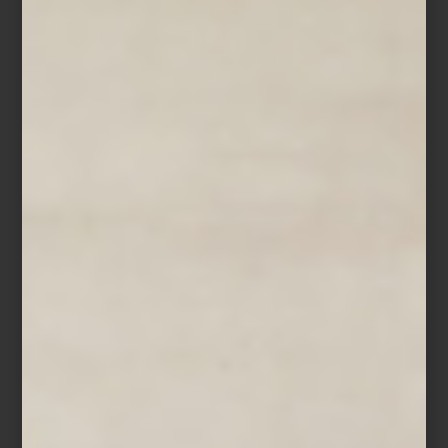
Tapete
Arrow
de
Chilewich