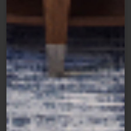
Descúbrela en
Casa Palacio
y lleva a tu mesa el inconfundible
savoir-faire
francés.