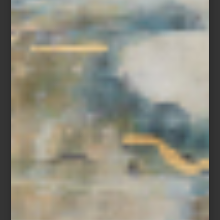
Tapete
Pure Grids
de
Nourison
marcas
/ may 15 2025
DESAYUNO CON ELEGANCIA