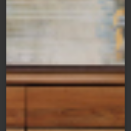
ECUESTRE: LA NUEVA VAJILLA
SAUT HERMÈS
Save
Hermès nos invita a redescubrir el desayuno como un ritual de
elegancia cotidiana con su nueva vajilla de porcelana Saut
Hermès. Concebida para celebrar la calidez y el carácter social de
este momento del día, la colección destaca por sus formas
generosas, ideales para una mesa relajada y alegre.