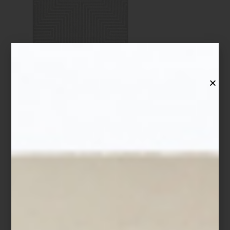
Tapete
Trinket
de
Tomás Suero