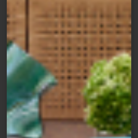
El ilustrador Jochen Gerner, autor de los diseños, encontró su
inspiración en la energía vibrante del
Saut Hermès
—el célebre
evento ecuestre parisino— para crear decoraciones que oscilan
entre lo narrativo y lo abstracto. Cada motivo es un sutil guiño al
mundo ecuestre y a la herencia estética de la
Maison
,
convirtiendo cada pieza en una expresión de arte funcional.