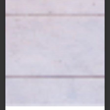
Este 2025 marca el Año Chino de la Serpiente, y para
conmemorarlo,
Lladró
presenta una colección espectacular. Los
diseñadores de la casa valenciana han creado una serie de
piezas que fusionan el diseño contemporáneo con una paleta de
colores y simbolismos que hacen alusión a esta figura ancestral.