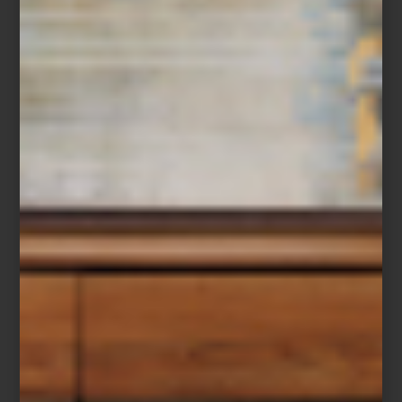
Florero
New Antique Prima
de Baccarat
Recuerda que montar una mesa no es solo cuestión de estética,
es una forma de crear momentos memorables. Inspírate en el
universo de
Casa Palacio
y deja que tu mesa cuente tu propia
historia.
consejos
/ july 20 2026
UNA VIDA DE PERRO, EN EL
MEJOR SENTIDO
Save