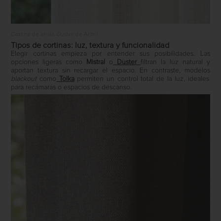
Cortina de anilla
Duster
de Artell
Tipos de cortinas: luz, textura y funcionalidad
Elegir cortinas empieza por entender sus posibilidades. Las
opciones ligeras como
Mistral
o
Duster
filtran la luz natural y
aportan textura sin recargar el espacio. En contraste, modelos
blackout
como
Tolka
permiten un control total de la luz, ideales
para recámaras o espacios de descanso.