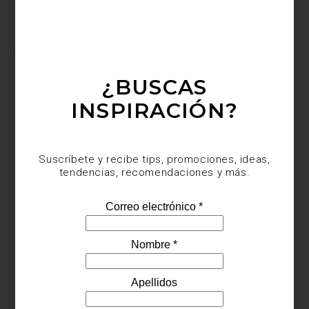
Toalla multicolor Peggy de Aristopet
Te esperamos en Casa Palacio Antara y Santa Fe para recorrer
junto a tu perro una selección de accesorios, marcas y objetos
pensados para disfrutar la casa, y las calles de la ciudad, con la
misma curiosidad, estilo y complicidad con la que ellos
¿BUSCAS
acompañan cada día.
INSPIRACIÓN?
Suscríbete y recibe tips, promociones, ideas,
tendencias, recomendaciones y más.
consejos
/ may 26 2026
CORTINAS ARTELL: CÓMO
ELEGIR LA OPCIÓN IDEAL PARA
TU HOGAR
Save