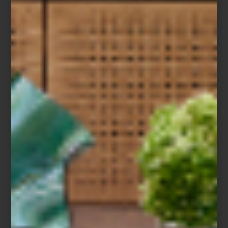
Objetos, accesorios y pequeños lujos para compartir el
día a día con tu perro
Con los años, la vida junto a nuestras mascotas se ha vuelto cada
vez más sofisticada. Los perros pasaron de acompañarnos en
ciertos momentos a formar parte de la manera en que habitamos
la casa, viajamos, descansamos y compartimos el tiempo. También
cambió la forma de elegir sus objetos: hoy buscamos piezas para
consentir a nuestras mascotas que expresen cuidado,
personalidad y una sensibilidad estética afín a nuestro entorno.