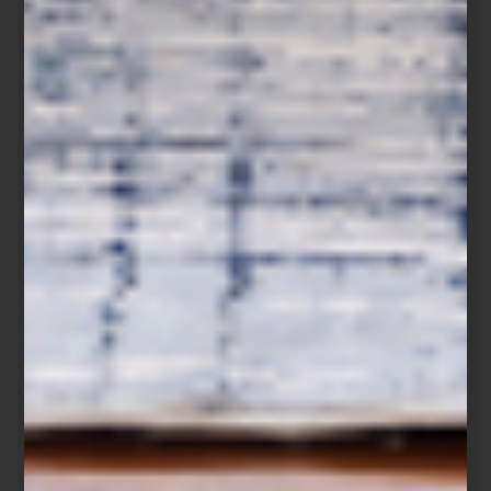
Camisa a rayas de Polo Ralph Lauren
El lujo de los pequeños rituales
El recorrido continúa entre juguetes de felpa con forma de
cappuccino o
baguette de Houndstone
,
correas con estampado
de fresas de Up Country
y collares decorados de Studs & Bones.
Incluso los objetos más cotidianos adquieren otro carácter: camas
acolchadas en pana verde, tapetes olfativos, placas esmaltadas
hechas en Italia o
toallas de algodón
suaves y absorbentes que
bien podrían pertenecer a un spa boutique.