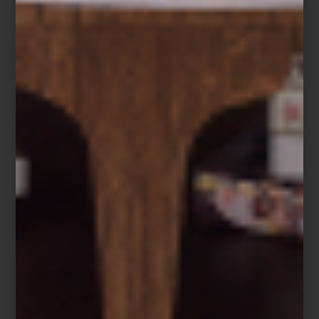
Bandana a rayas de Saint James
Quizá por eso la categoría
pet
se ha transformado en uno de los
universos más interesantes del diseño contemporáneo. En Casa
Palacio, la selección de accesorios para perro reúne piezas
funcionales con el mismo cuidado estético que buscamos para
nosotros:
impermeables de Maxbone en colaboración con Marc