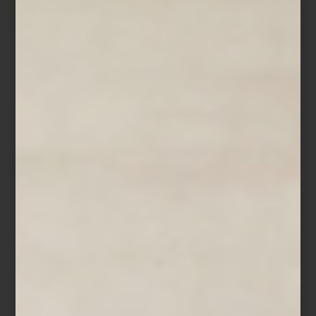
Cucharas para helado
Biglove
de Alessi
5. El toque final: tu estilo personal
Más allá de tendencias, una mesa espectacular refleja la
personalidad de quien la prepara. Mezclar herencias familiares
con piezas contemporáneas, o integrar recuerdos de viaje, aporta
autenticidad y convierte cada montaje en algo único.