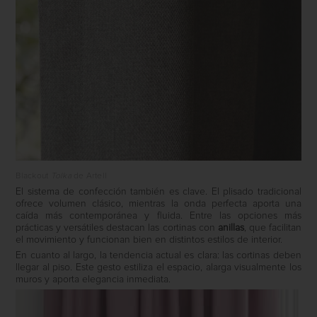
Blackout
Tolka
de Artell
El sistema de confección también es clave. El plisado tradicional
ofrece volumen clásico, mientras la onda perfecta aporta una
caída más contemporánea y fluida. Entre las opciones más
prácticas y versátiles destacan las cortinas con
anillas
, que facilitan
el movimiento y funcionan bien en distintos estilos de interior.
En cuanto al largo, la tendencia actual es clara: las cortinas deben
llegar al piso. Este gesto estiliza el espacio, alarga visualmente los
muros y aporta elegancia inmediata.