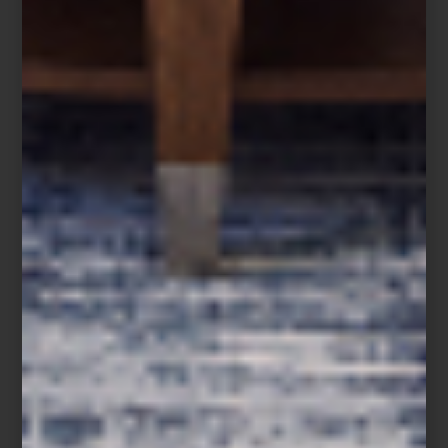
Jacobs
,
bandanas náuticas de Saint James
o los clásicos
polos de
color o de rayas de Polo Ralph Lauren
, porque sí, también
queremos proyectar algo de nuestra personalidad en ellos.