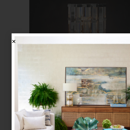
Timothy Oulton
En la sala o el comedor, un
florero de cristal
,
por completo la atmósfera. Los objetos decorat