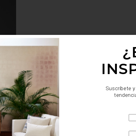
¿
INS
Suscríbete y
tendenci
 una bandeja de diseño o una escultura discreta pueden ca
ivos no solo llenan un espacio: cuentan historias, aportan c