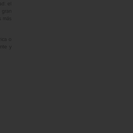
d: el
 gran
s más
rica o
nte y