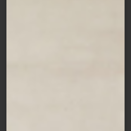
Silla para comedor
Mimi
de Timothy Oulton