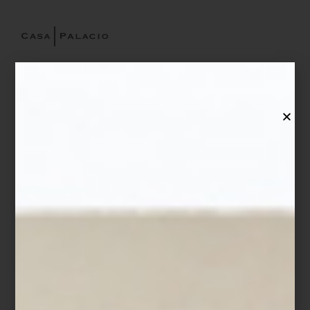
Jarrón
Donna
en dolomita de Kare