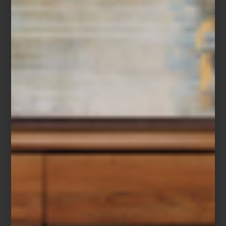
Candil
Chandelier Sahure L
de Eichholtz