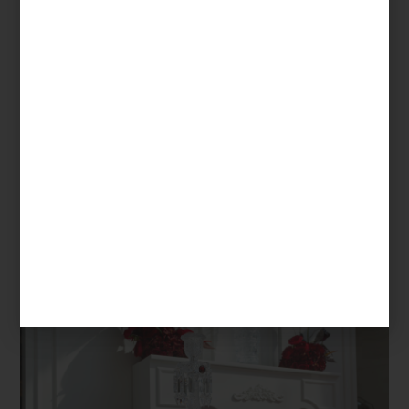
marcas
/ november 27 2025
NAVIDAD EN CRISTAL: LA
MAGIA DE BACCARAT EN UN
APARADOR ÚNICO
Save