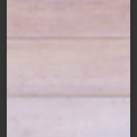
del 26 al 28 de diciembre, con descuentos adicionales según su
tarjeta: 10%, 15% o hasta 20%.
Visita nuestras tiendas o compra en línea y descubre la selección
que nuestros interioristas han preparado para inspirar tu próximo
comienzo.
Cama con dosel
Xander
de Four Hands