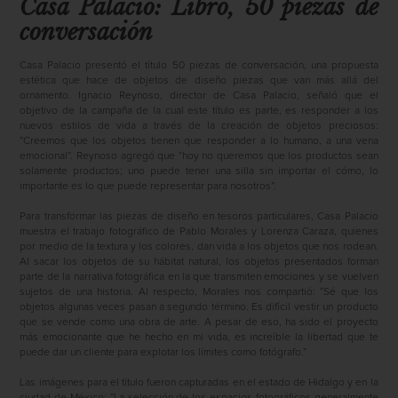
Casa Palacio: Libro, 50 piezas de
conversación
Casa Palacio presentó el título 50 piezas de conversación, una propuesta
estética que hace de objetos de diseño piezas que van más allá del
ornamento.
Ignacio Reynoso, director de Casa Palacio, señaló que el
objetivo de la campaña de la cual este título es parte, es responder a los
nuevos estilos de vida a través de la creación de objetos preciosos:
“Creemos que los objetos tienen que responder a lo humano, a una vena
emocional”. Reynoso agregó que “hoy no queremos que los productos sean
solamente productos; uno puede tener una silla sin importar el cómo, lo
importante es lo que puede representar para nosotros”.
Para transformar las piezas de diseño en tesoros particulares, Casa Palacio
muestra el trabajo fotográfico de Pablo Morales y Lorenza Caraza, quienes
por medio de la textura y los colores, dan vida a los objetos que nos rodean.
Al sacar los objetos de su hábitat natural, los objetos presentados forman
parte de la narrativa fotográfica en la que transmiten emociones y se vuelven
sujetos de una historia. Al respecto, Morales nos compartió: “Sé que los
objetos algunas veces pasan a segundo término. Es difícil vestir un producto
que se vende como una obra de arte. A pesar de eso, ha sido el proyecto
más emocionante que he hecho en mi vida, es increíble la libertad que te
puede dar un cliente para explotar los límites como fotógrafo.”
Las imágenes para el título fueron capturadas en el estado de Hidalgo y en la
ciudad de México: “La selección de los espacios fotográficos generalmente