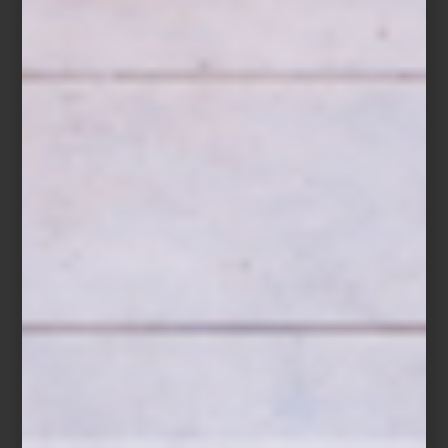
Sofá en piel Tribeca Tufted de Timothy Oulton