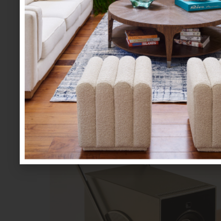
La cuenta regresiva para Navidad ha comenzado 
ser una desventaja, los regalos de última ho
intención cuando se eligen con criterio y sensib
Proyector
HU710 Cinebean
de LG