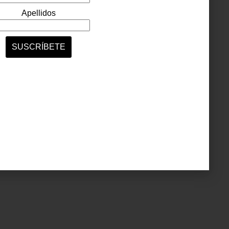
jos de
no de