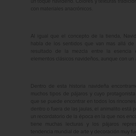
un toque navideño. Colores y texturas tradici
con materiales anacrónicos.
Al igual que el concepto de la tienda, Navi
habla de los sentidos que van mas allá de l
resultado de la mezcla entre la esencia
elementos clásicos navideños, aunque con un
Dentro de esta historia navideña encontram
muchos tipos de pájaros y cuyo protagonista
que se puede encontrar en todos los rincones 
dentro o fuera de las jaulas, el animalito está
un recordatorio de la época en la que nos enc
tiene muchas lecturas y los pájaros repre
tendencia mundial de arte y decoración muy fue