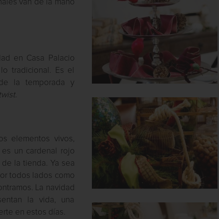
onales van de la mano
dad en Casa Palacio
o tradicional. Es el
 de la temporada y
twist
.
os elementos vivos,
 es un cardenal rojo
de la tienda. Ya sea
 por todos lados como
ontramos. La navidad
sentan la vida, una
rte en estos días.