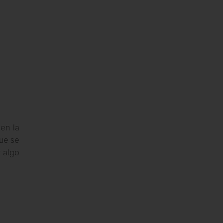
nen la
que se
 algo