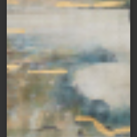
Formada con el maestro textil Josep Grau-Garriga, supo unir
tradición y vanguardia, creando piezas que hilan lo íntimo y lo
colectivo. La tierra, en su obra, es cicatriz pero también refugio.
Coproducida con el
MUAC (UNAM)
, la exposición viajará a México
en otoño, reforzando el puente que Marta Palau tendió entre
culturas.