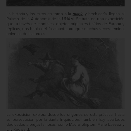
La historia y los mitos en torno a la
magia
y hechicería, llegan al
Palacio de la Autonomía de la UNAM. Se trata de una exposición
que, a través de montajes, objetos originales traídos de Europa y
réplicas, nos habla del fascinante, aunque muchas veces temido,
universo de las brujas.
La exposición explora desde los orígenes de esta práctica, hasta
su persecución por la Santa Inquisición. También hay apartados
dedicados a brujas famosas, como Madre Shipton, Marie Laveau y
Elly Kedward.