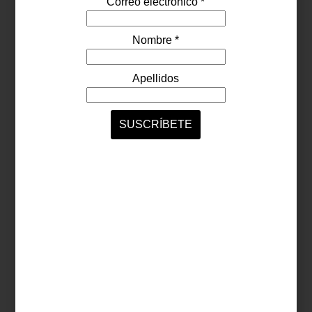
En Casa Palacio celebramos el arte y el diseño en todas sus
formas, y por eso nos entusiasma recomendarte una exposición
imperdible:
The Finest Hour in Arcadia
del artista Carlos H. Matos,
actualmente en la galería Peana, en la Ciudad de México.