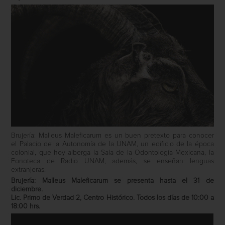
Brujería: Malleus Maleficarum es un buen pretexto para conocer
el Palacio de la Autonomía de la UNAM, un edificio de la época
colonial, que hoy alberga la Sala de la Odontología Mexicana, la
Fonoteca de Radio UNAM, además, se enseñan lenguas
extranjeras.
Brujería: Malleus Maleficarum se presenta hasta el 31 de
diciembre.
Lic. Primo de Verdad 2, Centro Histórico. Todos los días de 10:00 a
18:00 hrs.