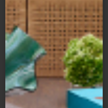
MAGALI LARA EN EL MUAC
Save
El Museo Universitario de Arte Contemporáneo (MUAC), ubicado
dentro del icónico Centro Cultural Universitario de la UNAM,
presenta una nueva exposición que invita a recorrer cinco
décadas de trayectoria artística de
Magali Lara
, una figura clave