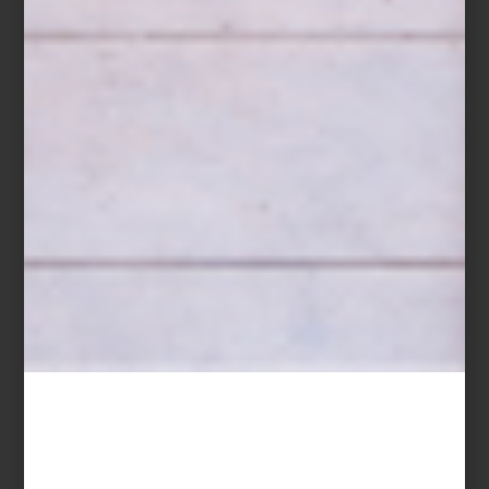
En este gran lugar se presenta la exposición
Conocer el mundo
con la boca, sin que te piquen las espinas
, organizada por
Colección FEMSA y Casa del Lago. Lejos de tratarse de una
muestra tradicional sobre alimentos, esta exhibición propone una
mirada lúdica, crítica y sensorial a lo que comemos, cómo lo
hacemos y lo que eso dice de nosotros.