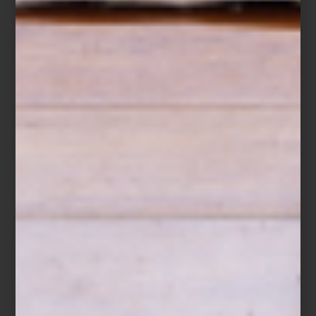
Ubicada en la Primera Sección del Bosque de Chapultepec, la
Casa del Lago
Juan José Arreola
es uno de los espacios
culturales más emblemáticos de la Ciudad de México. Construida
a principios del siglo XX, su arquitectura de estilo ecléctico con
detalles afrancesados refleja la estética porfiriana de la época.
Desde sus terrazas y ventanales, se pueden observar tanto el
lago como el impactante
skyline
urbano. Caminar hasta ahí es un
paseo que combina naturaleza, historia y cultura.