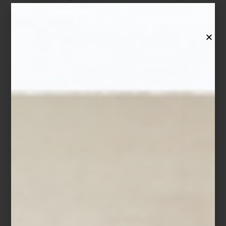
surge de su experiencia como migrante y de su conexión con
técnicas artesanales ancestrales del continente americano.