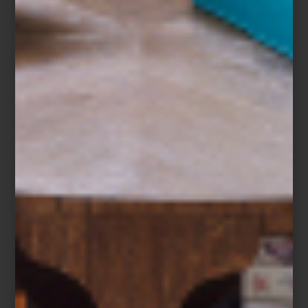
del arte contemporáneo en México.
La muestra, titulada
Cinco décadas en espiral
, no sigue un orden
cronológico tradicional. En cambio, propone una lectura inversa:
inicia con dos murales realizados especialmente para esta
exposición y, a partir de ahí, retrocede en el tiempo hasta llegar a
los primeros dibujos de Lara en los años 70. Esta estructura —que
remite a una espiral— permite descubrir cómo su obra ha ido
construyendo un lenguaje visual íntimo, explorando temas como
el cuerpo, la escritura, el paisaje y las emociones desde una
perspectiva profundamente personal y feminista.
El recorrido atraviesa distintos soportes: dibujo, pintura, tapices,
libros de artista, cerámica, animación y más. En cada uno, Lara
experimenta con el espacio, el color y el gesto, generando un
diálogo entre técnica, forma y afecto.