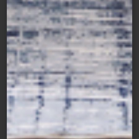
Museo Universitario de Arte Contemporáneo (MUAC)
, Centro Cultural
Universitario, UNAM, Insurgentes Sur 3000, Ciudad de México
Del 5 de abril al 19 de octubre de 2025
arte y cultura
/ june 18 2025
ARTE EN CASA DEL LAGO
Save