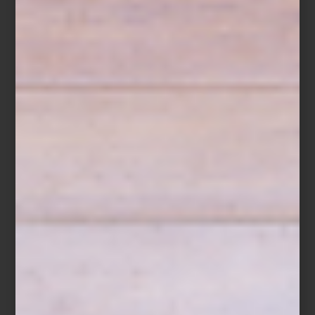
Cortina de anilla
Duster
de Artell
Tipos de cortinas: luz, textura y funcionalidad
Elegir cortinas empieza por entender sus posibilidades. Las
opciones ligeras como
Mistral
o
Duster
filtran la luz natural y
aportan textura sin recargar el espacio. En contraste, modelos
blackout
como
Tolka
permiten un control total de la luz, ideales
para recámaras o espacios de descanso.