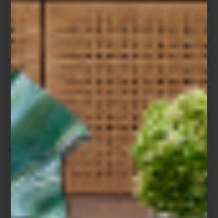
Cama en pana verde de Cafide
Y para quienes no salen de casa sin su compañero favorito,
existen
sets de viaje y neceseres
pensados para mantener el
ritual completo, incluso lejos de casa. Porque la vida con perros
también está hecha de detalles, rutinas compartidas y objetos
capaces de aportar diseño, humor y calidez a la vida cotidiana.