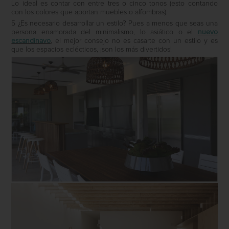
Lo ideal es contar con entre tres o cinco tonos (esto contando
con los colores que aportan muebles o alfombras).
5 ¿Es necesario desarrollar un estilo? Pues a menos que seas una
persona enamorada del minimalismo, lo asiático o el
nuevo
escandinavo
, el mejor consejo no es casarte con un estilo y es
que los espacios eclécticos, ¡son los más divertidos!