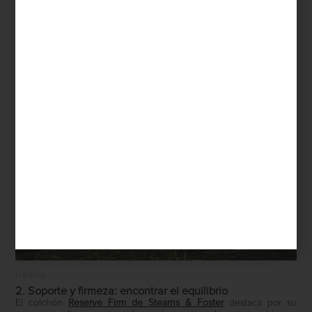
en la que vives.
1. El punto de partida: materiales y tradición
Hablar de descanso es hablar de excelencia. Marcas como
Hästens
han perfeccionado el arte del sueño desde 1852,
utilizando materiales naturales como crin de caballo, lana y
algodón, que permiten una ventilación óptima y un soporte
adaptable. Cada pieza es elaborada a mano, pensada para
acompañar el cuerpo de forma orgánica.
Hästens
2. Soporte y firmeza: encontrar el equilibrio
El colchón
Reserve Firm
de
Stearns & Foster
destaca por su