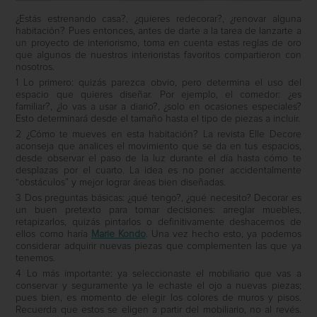
¿Estás estrenando casa?, ¿quieres redecorar?, ¿renovar alguna
habitación? Pues entonces, antes de darte a la tarea de lanzarte a
un proyecto de interiorismo, toma en cuenta estas reglas de oro
que algunos de nuestros interioristas favoritos compartieron con
nosotros.
1 Lo primero: quizás parezca obvio, pero determina el uso del
espacio que quieres diseñar. Por ejemplo, el comedor: ¿es
familiar?, ¿lo vas a usar a diario?, ¿solo en ocasiones especiales?
Esto determinará desde el tamaño hasta el tipo de piezas a incluir.
2 ¿Cómo te mueves en esta habitación? La revista Elle Decore
aconseja que analices el movimiento que se da en tus espacios,
desde observar el paso de la luz durante el día hasta cómo te
desplazas por el cuarto. La idea es no poner accidentalmente
“obstáculos” y mejor lograr áreas bien diseñadas.
3 Dos preguntas básicas: ¿qué tengo?, ¿qué necesito? Decorar es
un buen pretexto para tomar decisiones: arreglar muebles,
retapizarlos, quizás pintarlos o definitivamente deshacernos de
ellos como haría
Marie Kondo
. Una vez hecho esto, ya podemos
considerar adquirir nuevas piezas que complementen las que ya
tenemos.
4 Lo más importante: ya seleccionaste el mobiliario que vas a
conservar y seguramente ya le echaste el ojo a nuevas piezas;
pues bien, es momento de elegir los colores de muros y pisos.
Recuerda que estos se eligen a partir del mobiliario, no al revés.