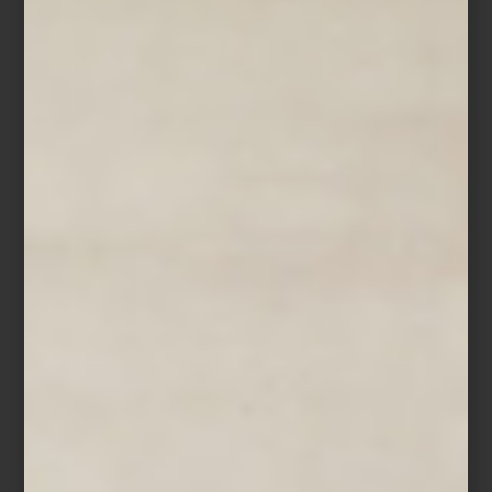
Camisa a rayas de Polo Ralph Lauren
El lujo de los pequeños rituales
El recorrido continúa entre juguetes de felpa con forma de
cappuccino o
baguette de Houndstone
,
correas con estampado
de fresas de Up Country
y collares decorados de Studs & Bones.
Incluso los objetos más cotidianos adquieren otro carácter: camas
acolchadas en pana verde, tapetes olfativos, placas esmaltadas
hechas en Italia o
toallas de algodón
suaves y absorbentes que
bien podrían pertenecer a un spa boutique.