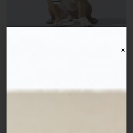
Bandana a rayas de Saint James
Quizá por eso la categoría
pet
se ha transformado en uno de los
universos más interesantes del diseño contemporáneo. En Casa
Palacio, la selección de accesorios para perro reúne piezas
funcionales con el mismo cuidado estético que buscamos para
nosotros:
impermeables de Maxbone en colaboración con Marc
Jacobs
,
bandanas náuticas de Saint James
o los clásicos
polos de
color o de rayas de Polo Ralph Lauren
, porque sí, también
queremos proyectar algo de nuestra personalidad en ellos.