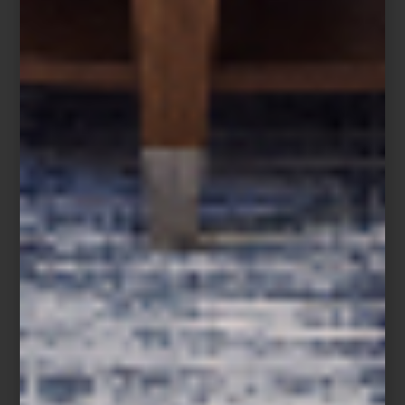
Habitar un espacio también es decidir cómo entra la luz.
Las cortinas no solo cumplen una función práctica: definen
atmósferas, suavizan la arquitectura y aportan carácter a
cada habitación.
En este universo textil,
Artell
se ha consolidado como una firma
referente en México por su propuesta de materiales, acabados y
soluciones disponibles en El Palacio de Hierro, donde el diseño
interior se entiende como parte del estilo de vida cotidiano.