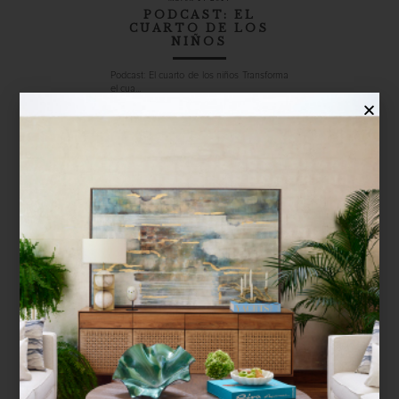
PODCAST: EL
CUARTO DE LOS
NIÑOS
Podcast: El cuarto de los niños Transforma
el cua...
espacios infantiles
january 23 2013
YOUNG AMERICA