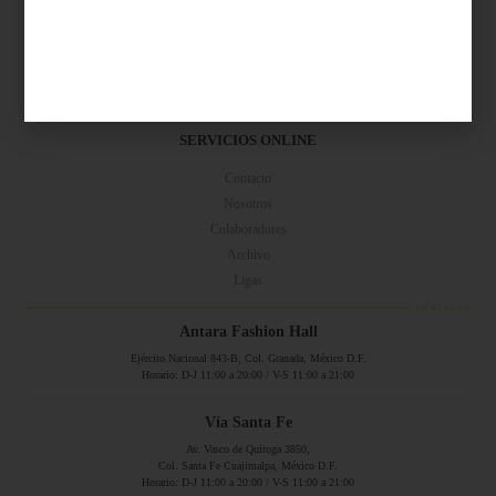
Síguenos...
SERVICIOS ONLINE
Contacto
Nosotros
Colaboradores
Archivo
Ligas
Antara Fashion Hall
Ejército Nacional 843-B, Col. Granada, México D.F.
Horario: D-J 11:00 a 20:00 / V-S 11:00 a 21:00
Vía Santa Fe
Av. Vasco de Quiroga 3850,
Col. Santa Fe Cuajimalpa, México D.F.
Horario: D-J 11:00 a 20:00 / V-S 11:00 a 21:00