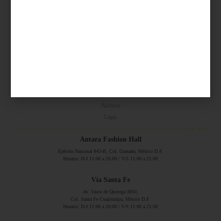
Síguenos...
SERVICIOS ONLINE
Contacto
Nosotros
Colaboradores
Archivo
Ligas
Antara Fashion Hall
Ejército Nacional 843-B, Col. Granada, México D.F.
Horario: D-J 11:00 a 20:00 / V-S 11:00 a 21:00
Vía Santa Fe
Av. Vasco de Quiroga 3850,
Col. Santa Fe Cuajimalpa, México D.F.
Horario: D-J 11:00 a 20:00 / V-S 11:00 a 21:00