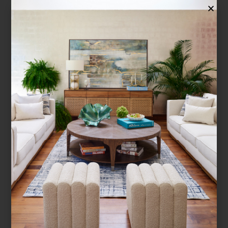
Un coro de cantos de estadio recibe al
visitante desde un túnel que remite a la
entrada a la cancha. Es la pieza de Paul
Pfeiffer ...
¿BUSCAS MÁS
INSPIRACIÓN?