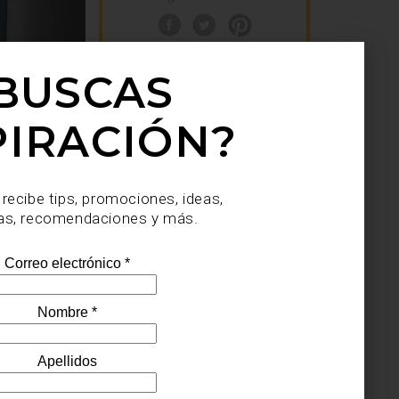
BUSCAS
3.
ZWILLING FRESH & SAVE:
CONSERVAR TAMBIÉN ES
COCINAR
PIRACIÓN?
inspiración
august 03 2026
 recibe tips, promociones, ideas,
as, recomendaciones y más.