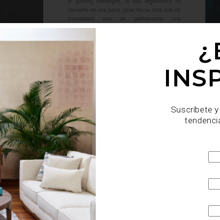
el gaming convergen, la silla ergonómica se
convierte en una pieza clave. No se trata solo de
comodidad, sino de performance: una
herramienta que influye directamente en la
postura, la concentración y la capacidad ...
¿
INS
Suscríbete y
tendenci