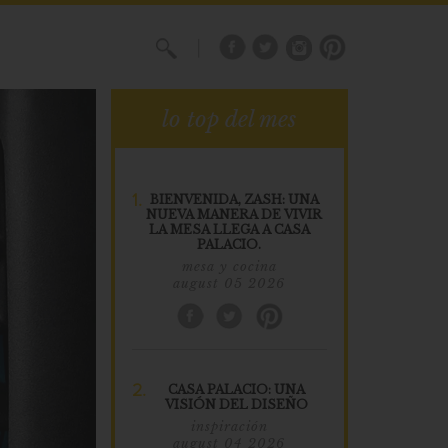
X
lo top del mes
1.
BIENVENIDA, ZASH: UNA
NUEVA MANERA DE VIVIR
LA MESA LLEGA A CASA
PALACIO.
mesa y cocina
august 05 2026
2.
CASA PALACIO: UNA
VISIÓN DEL DISEÑO
inspiración
august 04 2026