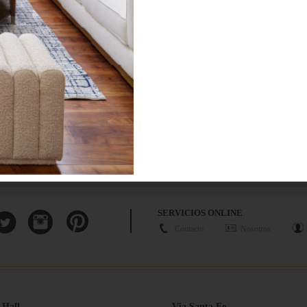
¿BUSCAS MÁS
INSPIRACIÓN?
Suscríbete y recibe tips, promociones, ideas, tendencias,
recomendaciones y más.
SERVICIOS ONLINE
Contacto
Nosotros
 Hall
Vía Santa Fe