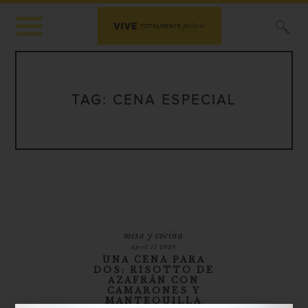
X
TAG:
CENA ESPECIAL
mesa y cocina
april 11 2026
UNA CENA PARA
DOS: RISOTTO DE
AZAFRÁN CON
CAMARONES Y
MANTEQUILLA