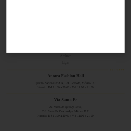
Síguenos...
SERVICIOS ONLINE
Contacto
Nosotros
Colaboradores
Archivo
Ligas
Antara Fashion Hall
Ejército Nacional 843-B, Col. Granada, México D.F.
Horario: D-J 11:00 a 20:00 / V-S 11:00 a 21:00
Vía Santa Fe
Av. Vasco de Quiroga 3850,
Col. Santa Fe Cuajimalpa, México D.F.
Horario: D-J 11:00 a 20:00 / V-S 11:00 a 21:00